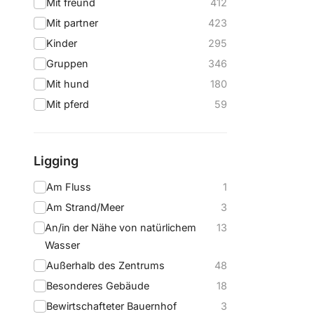
Mit freund
412
Mit partner
423
Kinder
295
Gruppen
346
Mit hund
180
Mit pferd
59
Ligging
Am Fluss
1
Am Strand/Meer
3
An/in der Nähe von natürlichem
13
Wasser
Außerhalb des Zentrums
48
Besonderes Gebäude
18
Bewirtschafteter Bauernhof
3