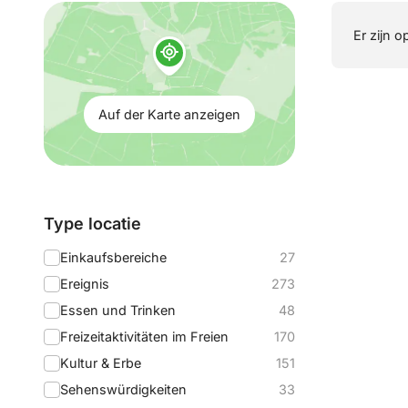
Auf
Er zijn o
der
Karte
anzeigen:
Auf der Karte anzeigen
Filtern
Type locatie
nach:
Einkaufsbereiche
27
Ereignis
273
Essen und Trinken
48
Freizeitaktivitäten im Freien
170
Kultur & Erbe
151
Sehenswürdigkeiten
33