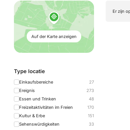
Auf
Er zijn o
der
Karte
anzeigen:
Auf der Karte anzeigen
Filtern
Type locatie
nach:
Einkaufsbereiche
27
Ereignis
273
Essen und Trinken
48
Freizeitaktivitäten im Freien
170
Kultur & Erbe
151
Sehenswürdigkeiten
33