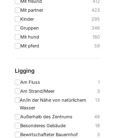
Mit freund
412
Mit partner
423
Kinder
295
Gruppen
346
Mit hund
180
Mit pferd
59
Ligging
Am Fluss
1
Am Strand/Meer
3
An/in der Nähe von natürlichem
13
Wasser
Außerhalb des Zentrums
48
Besonderes Gebäude
18
Bewirtschafteter Bauernhof
3