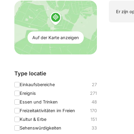
Auf
Er zijn o
der
Karte
anzeigen:
Auf der Karte anzeigen
Filtern
Type locatie
nach:
Einkaufsbereiche
27
Ereignis
271
Essen und Trinken
48
Freizeitaktivitäten im Freien
170
Kultur & Erbe
151
Sehenswürdigkeiten
33