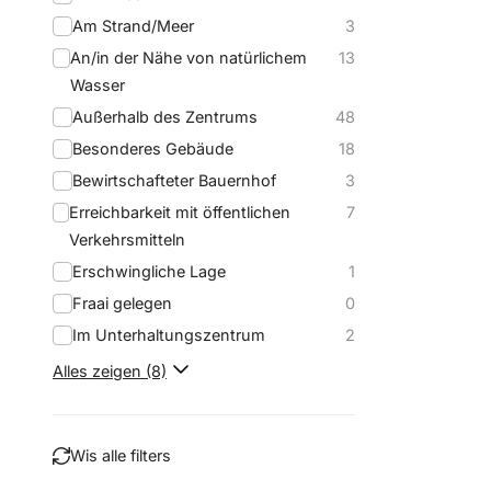
Am Strand/Meer
3
An/in der Nähe von natürlichem
13
Wasser
Außerhalb des Zentrums
48
Besonderes Gebäude
18
Bewirtschafteter Bauernhof
3
Erreichbarkeit mit öffentlichen
7
Verkehrsmitteln
Erschwingliche Lage
1
Fraai gelegen
0
Im Unterhaltungszentrum
2
Alles zeigen (8)
Wis alle filters