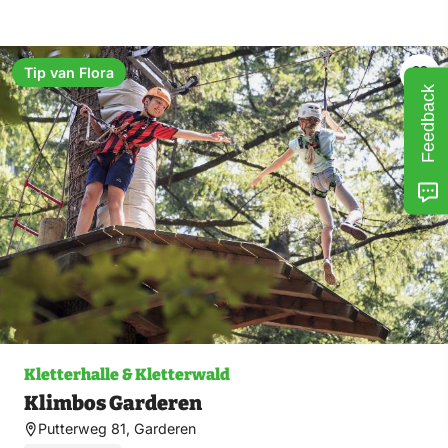
Tip van Flora
Fav
Feedback
ma
Kletterhalle & Kletterwald
Klimbos Garderen
Putterweg 81, Garderen