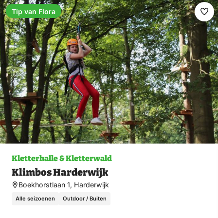
Tip van Flora
Fav
ma
Kletterhalle & Kletterwald
Klimbos Harderwijk
Boekhorstlaan 1, Harderwijk
Alle seizoenen
Outdoor / Buiten