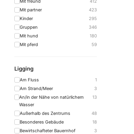
Mit freund
412
Mit partner
423
Kinder
295
Gruppen
346
Mit hund
180
Mit pferd
59
Ligging
Am Fluss
1
Am Strand/Meer
3
An/in der Nähe von natürlichem
13
Wasser
Außerhalb des Zentrums
48
Besonderes Gebäude
18
Bewirtschafteter Bauernhof
3