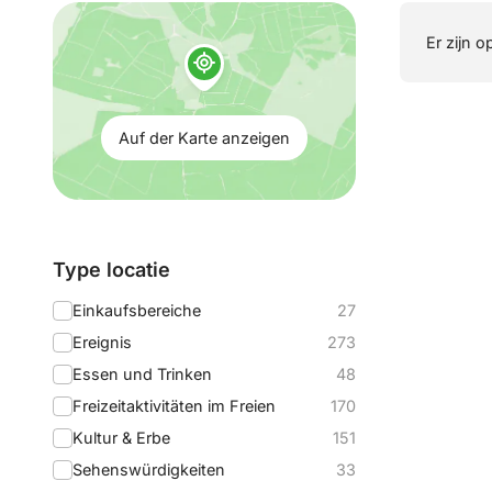
Auf
Er zijn o
der
Karte
anzeigen:
Auf der Karte anzeigen
Filtern
Type locatie
nach:
Einkaufsbereiche
27
Ereignis
273
Essen und Trinken
48
Freizeitaktivitäten im Freien
170
Kultur & Erbe
151
Sehenswürdigkeiten
33