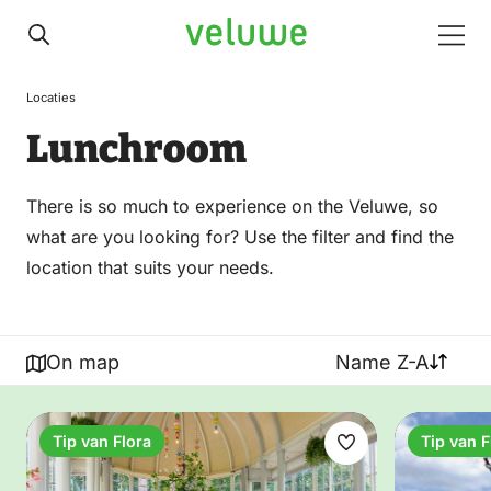
Veluwe
Men
Locaties
Lunchroom
There is so much to experience on the Veluwe, so
what are you looking for? Use the filter and find the
location that suits your needs.
On map
Name Z-A
Tip van Flora
Tip van F
Make
favorite