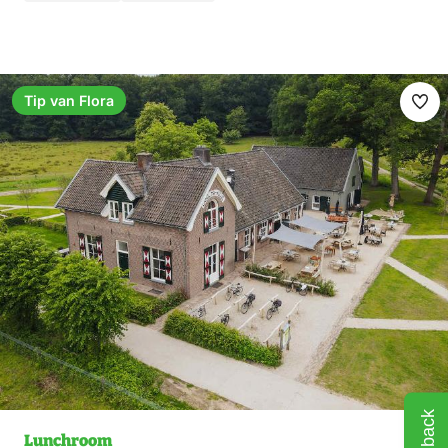
Tip van Flora
Ma
fav
Feedback
Lunchroom