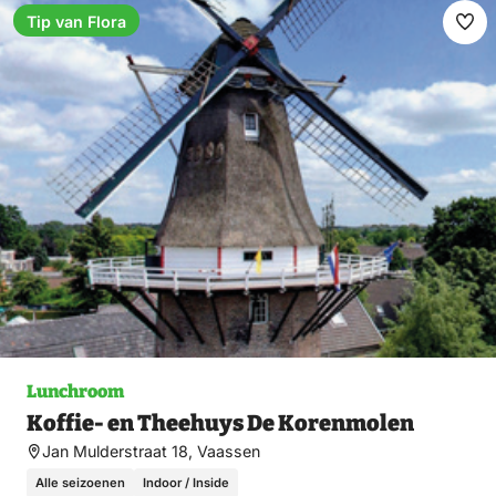
Tip van Flora
Ma
fav
Lunchroom
Koffie- en Theehuys De Korenmolen
Jan Mulderstraat 18, Vaassen
Alle seizoenen
Indoor / Inside