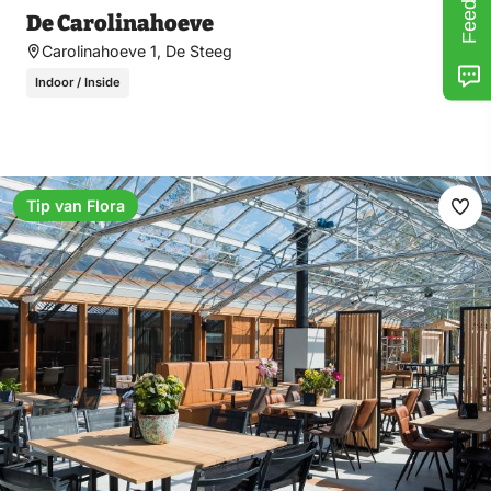
De Carolinahoeve
Carolinahoeve 1, De Steeg
Indoor / Inside
Tip van Flora
Ma
fav