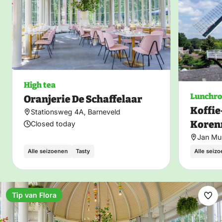
High tea
Lunchr
Oranjerie De Schaffelaar
Koffie
Stationsweg 4A, Barneveld
Koren
Closed today
Jan Mul
Alle seizoenen
Tasty
Alle seiz
Tip van Flora
Ma
fav