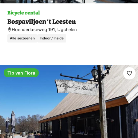
Bicycle rental
Bospaviljoen ‘t Leesten
Hoenderloseweg 191, Ugchelen
Alle seizoenen
Indoor / Inside
Tip van Flora
Ma
fav