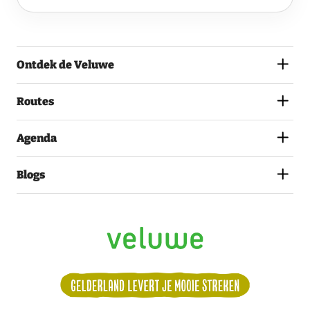
EN
GA
AKKOORD
MET
Ontdek de Veluwe
HET
PRIVACYSTATEMENT.
(VEREIST)
Routes
Agenda
Blogs