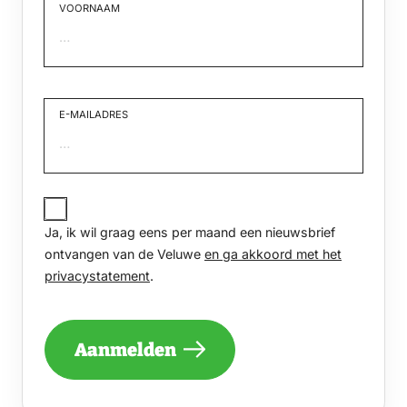
VOORNAAM
Voornaam
E-MAILADRES
JA,
IK
Ja, ik wil graag eens per maand een nieuwsbrief
WIL
GRAAG
ontvangen van de Veluwe
en ga akkoord met het
EENS
privacystatement
.
PER
MAAND
EEN
NIEUWSBRIEF
Aanmelden
ONTVANGEN
VAN
DE
VELUWE