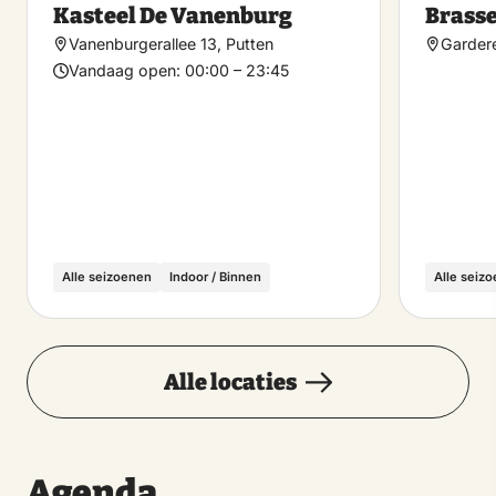
Kasteel De Vanenburg
Brasse
favoriet
Vanenburgerallee 13, Putten
Garder
Vandaag open:
00:00 – 23:45
Alle seizoenen
Indoor / Binnen
Alle seiz
Alle locaties
Agenda