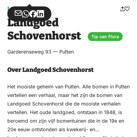
Landgoed
Deel
Deel
Deel
Deel
Landgoed
via
via
op
op
Email
WhatsApp
Facebook
LinkedIn
Schovenhorst
Tip van Flora
Garderenseweg 93 — Putten
Over Landgoed Schovenhorst
Het mooiste geheim van Putten. Alle bomen in Putten
vertellen een verhaal, maar het zijn de bomen van
Landgoed Schovenhorst die de mooiste verhalen
vertellen. Het oude landgoed, ontstaan in 1848, is
beroemd om zijn vijf bomentuinen die in de 19e en
20e eeuw ontstonden als kwekerij- en