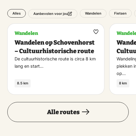
Alles
Wandelen
Fietsen
Aanbevolen voor jou
Wandelen
Wandel
Maak
Wandelen op Schovenhorst
Wande
favoriet
– Cultuurhistorische route
Cultuu
De cultuurhistorische route is circa 8 km
Wandeling
lang en start…
plekken i
op…
8.5 km
8 km
Alle routes