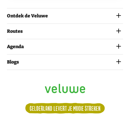
AKKOORD
MET
Ontdek de Veluwe
HET
PRIVACYSTATEMENT.
(VEREIST)
Routes
Agenda
Blogs