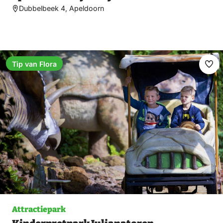
Dubbelbeek 4, Apeldoorn
Tip van Flora
Ma
fav
Attractiepark