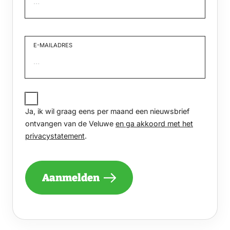
Voornaam
E-MAILADRES
JA,
IK
Ja, ik wil graag eens per maand een nieuwsbrief
WIL
GRAAG
ontvangen van de Veluwe
en ga akkoord met het
EENS
privacystatement
.
PER
MAAND
EEN
NIEUWSBRIEF
Aanmelden
ONTVANGEN
VAN
DE
VELUWE
EN
GA