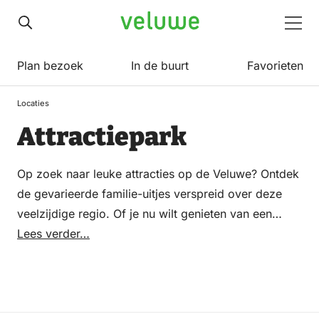
Veluwe
Men
Plan bezoek
In de buurt
Favorieten
Locaties
Attractiepark
Op zoek naar leuke attracties op de Veluwe? Ontdek
de gevarieerde familie-uitjes verspreid over deze
veelzijdige regio. Of je nu wilt genieten van een
dagje dierentuin te midden van de natuur of de
Lees verder…
kinderen wilt laten spelen in een avontuurlijke
speeltuin, de Veluwe heeft voor elk gezin wat wils.
Van educatieve kinderboerderijen en gezellige
pluktuinen tot spannende attractieparken en