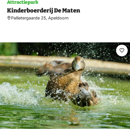
Attractiepark
Kinderboerderij De Maten
Pallietergaarde 25, Apeldoorn
Ma
fav