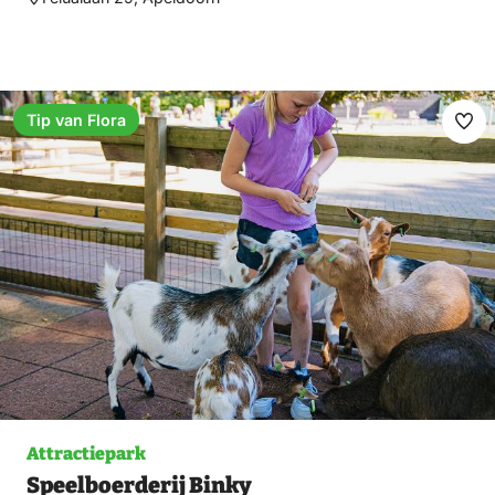
Tip van Flora
Ma
fav
Attractiepark
Speelboerderij Binky