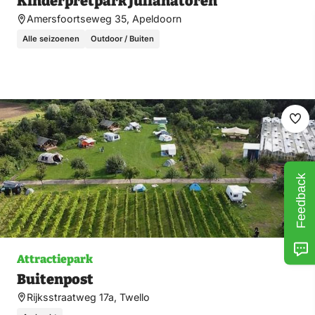
Kinderpretpark Julianatoren
Amersfoortseweg 35, Apeldoorn
Alle seizoenen
Outdoor / Buiten
Ma
fav
Feedback
Attractiepark
Buitenpost
Rijksstraatweg 17a, Twello