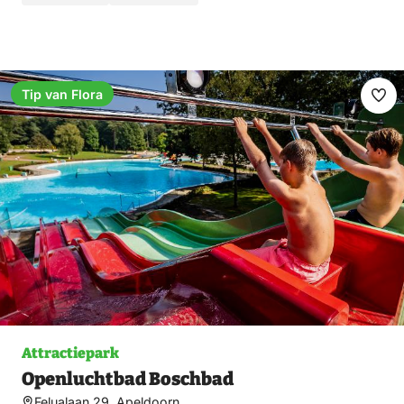
Tip van Flora
Ma
fav
Attractiepark
Openluchtbad Boschbad
Felualaan 29, Apeldoorn