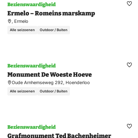
Bezienswaardigheid
Ma
Ermelo – Romeins marskamp
fav
, Ermelo
Alle seizoenen
Outdoor / Buiten
Bezienswaardigheid
Ma
Monument De Woeste Hoeve
fav
Oude Arnhemseweg 292, Hoenderloo
Alle seizoenen
Outdoor / Buiten
Bezienswaardigheid
Ma
Grafmonument Ted Bachenheimer