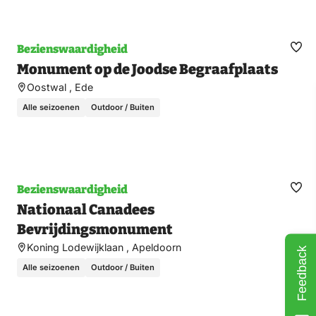
Bezienswaardigheid
Ma
Monument op de Joodse Begraafplaats
fav
Oostwal , Ede
Alle seizoenen
Outdoor / Buiten
Bezienswaardigheid
Ma
Nationaal Canadees
fav
Bevrijdingsmonument
Koning Lodewijklaan , Apeldoorn
Feedback
Alle seizoenen
Outdoor / Buiten