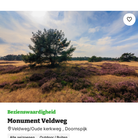
Ma
fav
Bezienswaardigheid
Monument Veldweg
Veldweg/Oude kerkweg , Doornspijk
Alle seizoenen
Outdoor / Buiten