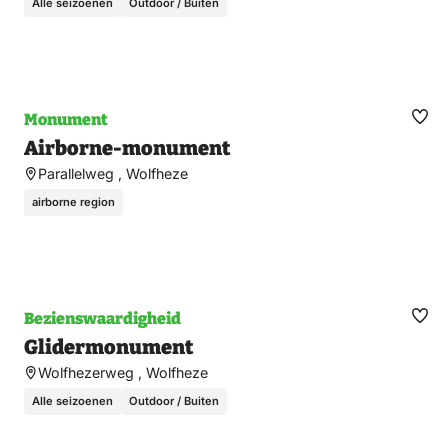
Alle seizoenen
Outdoor / Buiten
Monument
Ma
Airborne-monument
fav
Parallelweg , Wolfheze
airborne region
Bezienswaardigheid
Ma
Glidermonument
fav
Wolfhezerweg , Wolfheze
Alle seizoenen
Outdoor / Buiten