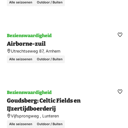
Alle seizoenen
Outdoor / Buiten
Bezienswaardigheid
Ma
Airborne-zuil
fav
Utrechtseweg 87, Arnhem
Alle seizoenen
Outdoor / Buiten
Bezienswaardigheid
Ma
Goudsberg: Celtic Fields en
fav
IJzertijdboerderij
Vijfsprongweg , Lunteren
Alle seizoenen
Outdoor / Buiten