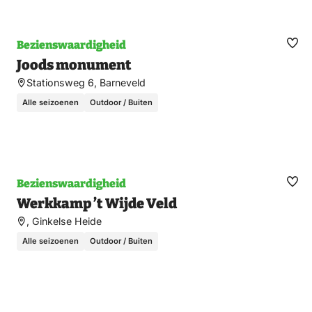
Bezienswaardigheid
Ma
Joods monument
fav
Stationsweg 6, Barneveld
Alle seizoenen
Outdoor / Buiten
Bezienswaardigheid
Ma
Werkkamp ’t Wijde Veld
fav
, Ginkelse Heide
Alle seizoenen
Outdoor / Buiten