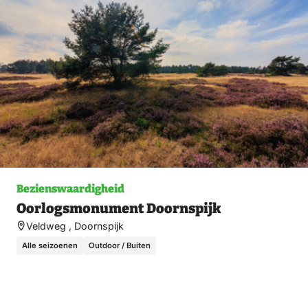
fav
Bezienswaardigheid
Oorlogsmonument Doornspijk
Veldweg , Doornspijk
Alle seizoenen
Outdoor / Buiten