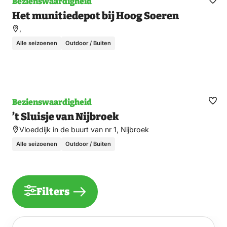
Bezienswaardigheid
Ma
Het munitiedepot bij Hoog Soeren
fav
,
Alle seizoenen
Outdoor / Buiten
Bezienswaardigheid
Ma
’t Sluisje van Nijbroek
fav
Vloeddijk in de buurt van nr 1, Nijbroek
Alle seizoenen
Outdoor / Buiten
Filters