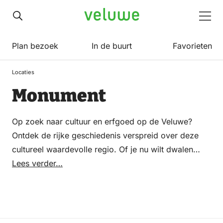
Veluwe
Men
Plan bezoek
In de buurt
Favorieten
Locaties
Monument
Op zoek naar cultuur en erfgoed op de Veluwe?
Ontdek de rijke geschiedenis verspreid over deze
cultureel waardevolle regio. Of je nu wilt dwalen
door indrukwekkende musea te midden van
Lees verder…
historische stadskeren of de grandeur van
majestueuze kastelen en landhuizen wilt
bewonderen, de Veluwe heeft voor elk wat wils. Van
vooraanstaande galeries met eigentijdse kunst tot