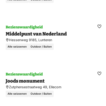
Bezienswaardigheid
Ma
Middelpunt van Nederland
fav
Hessenweg 9185, Lunteren
Alle seizoenen
Outdoor / Buiten
Bezienswaardigheid
Ma
Joods monument
fav
Zutphensestraatweg 49, Ellecom
Alle seizoenen
Outdoor / Buiten