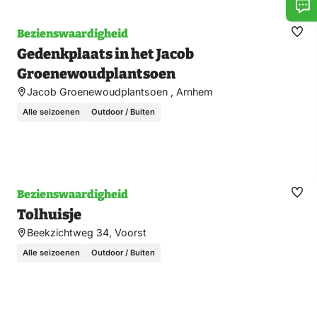
Bezienswaardigheid
Ma
Gedenkplaats in het Jacob
fav
Groenewoudplantsoen
Jacob Groenewoudplantsoen , Arnhem
Alle seizoenen
Outdoor / Buiten
Bezienswaardigheid
Ma
Tolhuisje
fav
Beekzichtweg 34, Voorst
Alle seizoenen
Outdoor / Buiten