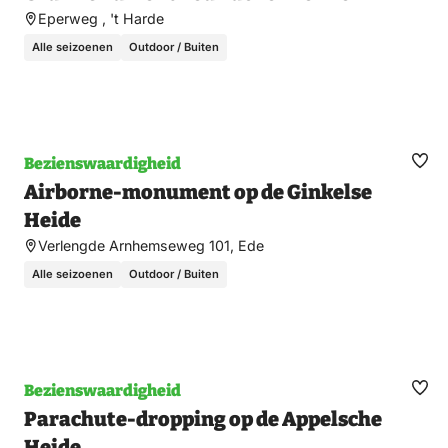
fav
Eperweg , 't Harde
Alle seizoenen
Outdoor / Buiten
Bezienswaardigheid
Ma
Airborne-monument op de Ginkelse
fav
Heide
Verlengde Arnhemseweg 101, Ede
Alle seizoenen
Outdoor / Buiten
Bezienswaardigheid
Ma
Parachute-dropping op de Appelsche
fav
Heide