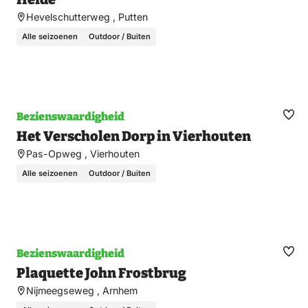
Hevelschutterweg , Putten
Alle seizoenen
Outdoor / Buiten
Bezienswaardigheid
Ma
Het Verscholen Dorp in Vierhouten
fav
Pas-Opweg , Vierhouten
Alle seizoenen
Outdoor / Buiten
Bezienswaardigheid
Ma
Plaquette John Frostbrug
fav
Nijmeegseweg , Arnhem