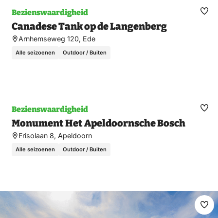
Bezienswaardigheid
Ma
Canadese Tank op de Langenberg
fav
Arnhemseweg 120, Ede
Alle seizoenen
Outdoor / Buiten
Bezienswaardigheid
Ma
Monument Het Apeldoornsche Bosch
fav
Frisolaan 8, Apeldoorn
Alle seizoenen
Outdoor / Buiten
Ma