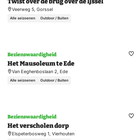
Twist over de brug over de IJssel
fav
Veerweg 5, Gorssel
Alle seizoenen
Outdoor / Buiten
Bezienswaardigheid
Ma
Het Mausoleum te Ede
fav
Van Eeghenboslaan 2, Ede
Alle seizoenen
Outdoor / Buiten
Bezienswaardigheid
Ma
Het verscholen dorp
fav
Elspeterbosweg 1, Vierhouten