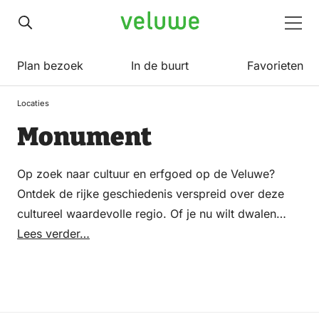
Veluwe
Men
Plan bezoek
In de buurt
Favorieten
Locaties
Monument
Op zoek naar cultuur en erfgoed op de Veluwe?
Ontdek de rijke geschiedenis verspreid over deze
cultureel waardevolle regio. Of je nu wilt dwalen
door indrukwekkende musea te midden van
Lees verder…
historische stadskeren of de grandeur van
majestueuze kastelen en landhuizen wilt
bewonderen, de Veluwe heeft voor elk wat wils. Van
vooraanstaande galeries met eigentijdse kunst tot