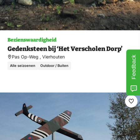
Bezienswaardigheid
Gedenksteen bij ‘Het Verscholen Dorp’
Pas Op-Weg , Vierhouten
Feedback
Alle seizoenen
Outdoor / Buiten
Ma
fav