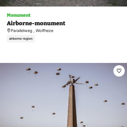
Monument
Airborne-monument
Parallelweg , Wolfheze
airborne region
Ma
fav