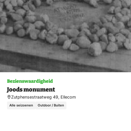
fav
Bezienswaardigheid
Joods monument
Zutphensestraatweg 49, Ellecom
Alle seizoenen
Outdoor / Buiten