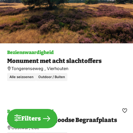
Bezienswaardigheid
Monument met acht slachtoffers
Tongerenseweg , Vierhouten
Alle seizoenen
Outdoor / Buiten
Bezienswaardigheid
Ma
Filters
Monument op de Joodse Begraafplaats
fav
Oostwal , Ede