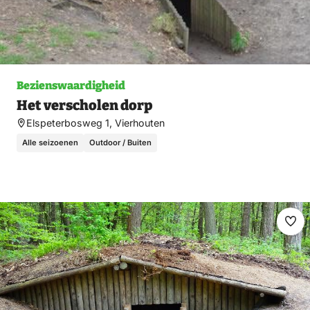
Bezienswaardigheid
Het verscholen dorp
Elspeterbosweg 1, Vierhouten
Alle seizoenen
Outdoor / Buiten
Ma
fav