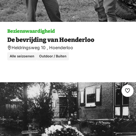
Bezienswaardigheid
De bevrijding van Hoenderloo
Heldringsweg 10 , Hoenderloo
Alle seizoenen
Outdoor / Buiten
Ma
fav