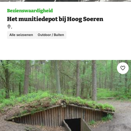
Bezienswaardigheid
Het munitiedepot bij Hoog Soeren
,
Alle seizoenen
Outdoor / Buiten
Ma
fav