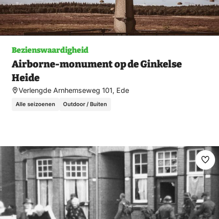
Bezienswaardigheid
Airborne-monument op de Ginkelse
Heide
Verlengde Arnhemseweg 101, Ede
Alle seizoenen
Outdoor / Buiten
Ma
fav