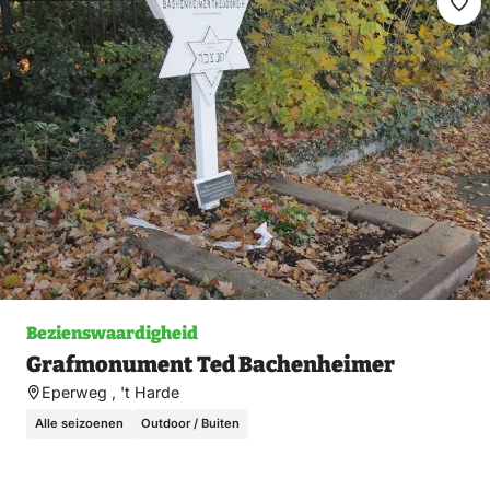
Ma
fav
Bezienswaardigheid
Grafmonument Ted Bachenheimer
Eperweg , 't Harde
Alle seizoenen
Outdoor / Buiten