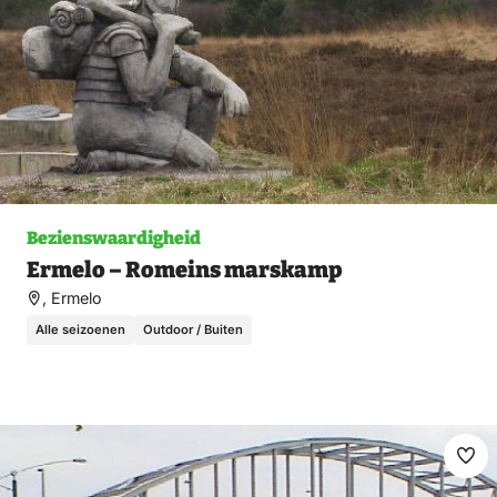
Bezienswaardigheid
Ermelo – Romeins marskamp
, Ermelo
Alle seizoenen
Outdoor / Buiten
Ma