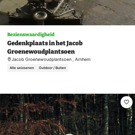
Bezienswaardigheid
Gedenkplaats in het Jacob
Groenewoudplantsoen
Jacob Groenewoudplantsoen , Arnhem
Alle seizoenen
Outdoor / Buiten
Ma
fav