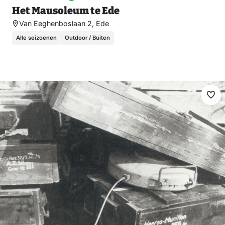
Het Mausoleum te Ede
Van Eeghenboslaan 2, Ede
Alle seizoenen
Outdoor / Buiten
Ma
fav