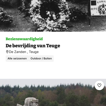
Bezienswaardigheid
De bevrijding van Teuge
De Zanden , Teuge
Alle seizoenen
Outdoor / Buiten
Ma
fav