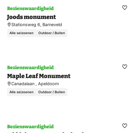
Bezienswaardigheid
Ma
Joods monument
fav
Stationsweg 6, Barneveld
Alle seizoenen
Outdoor / Buiten
Bezienswaardigheid
Ma
Maple Leaf Monument
fav
Canadalaan , Apeldoorn
Alle seizoenen
Outdoor / Buiten
Bezienswaardigheid
Ma