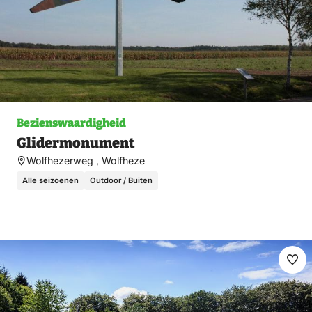
Bezienswaardigheid
Glidermonument
Wolfhezerweg , Wolfheze
Alle seizoenen
Outdoor / Buiten
Ma
fav