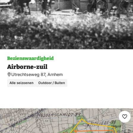
Bezienswaardigheid
Airborne-zuil
Utrechtseweg 87, Arnhem
Alle seizoenen
Outdoor / Buiten
Ma
fav