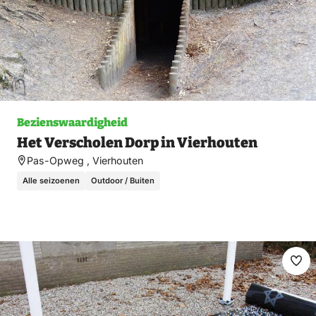
Bezienswaardigheid
Het Verscholen Dorp in Vierhouten
Pas-Opweg , Vierhouten
Alle seizoenen
Outdoor / Buiten
Ma
fav