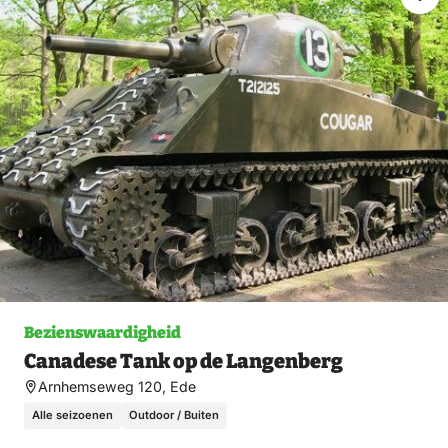
Ma
fav
Bezienswaardigheid
Canadese Tank op de Langenberg
Arnhemseweg 120, Ede
Alle seizoenen
Outdoor / Buiten