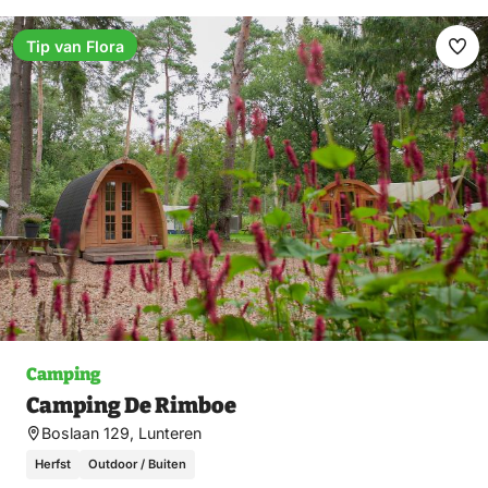
Tip van Flora
Ma
fav
Camping
Camping De Rimboe
Boslaan 129, Lunteren
Herfst
Outdoor / Buiten