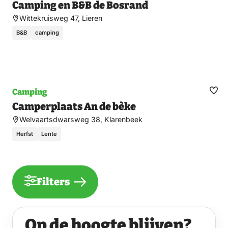
Camping en B&B de Bosrand
fav
Wittekruisweg 47, Lieren
B&B
camping
Camping
Ma
Camperplaats An de bèke
fav
Welvaartsdwarsweg 38, Klarenbeek
Herfst
Lente
Filters
Op de hoogte blijven?