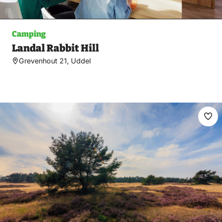
Camping
Landal Rabbit Hill
Grevenhout 21, Uddel
Ma
fav