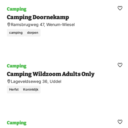
Camping
Ma
Camping Doornekamp
fav
Ramsbrugweg 47, Wenum-Wiesel
camping
dorpen
Camping
Ma
Camping Wildzoom Adults Only
fav
Lageveldseweg 36, Uddel
Herfst
Koninklijk
Camping
Ma