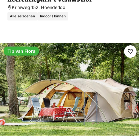
Krimweg 152, Hoenderloo
Alle seizoenen
Indoor / Binnen
Tip van Flora
Ma
fav