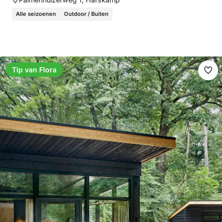
Alle seizoenen
Outdoor / Buiten
Tip van Flora
Ma
fav