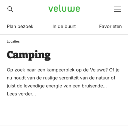
Veluwe
Men
Plan bezoek
In de buurt
Favorieten
Locaties
Camping
Op zoek naar een kampeerplek op de Veluwe? Of je
nu houdt van de rustige sereniteit van de natuur of
juist de levendige energie van een bruisende
omgeving zoekt, op deze pagina vind je alle
Lees verder…
kampeerplekken die de Veluwe te bieden heeft. Van
basic staanplaatsen tot luxe glampings, er is voor
ieder wat wils. Zet je tent op in een groene oase of
kies voor een plek vlakbij gezellige stadjes en