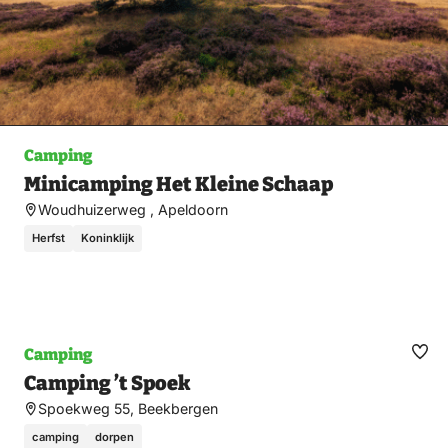
Camping
Minicamping Het Kleine Schaap
Woudhuizerweg , Apeldoorn
Herfst
Koninklijk
Camping
Ma
Camping ’t Spoek
fav
Spoekweg 55, Beekbergen
camping
dorpen