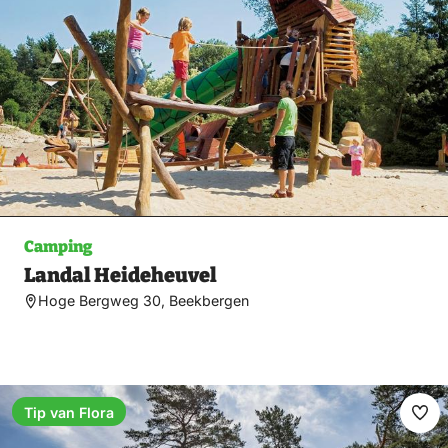
Camping
Landal Heideheuvel
Hoge Bergweg 30, Beekbergen
Tip van Flora
Ma