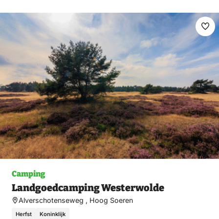
Ma
fav
Camping
Landgoedcamping Westerwolde
Alverschotenseweg , Hoog Soeren
Herfst
Koninklijk