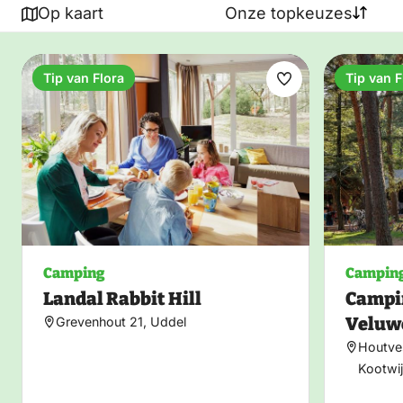
Op kaart
Onze topkeuzes
attracties. Ontdek de veelzijdigheid van de Veluwe
en vind jouw perfecte plek om te kamperen op de
Veluwe.
Tip van Flora
Tip van F
Maak
favoriet
Camping
Campin
Landal Rabbit Hill
Campi
Veluw
Grevenhout 21, Uddel
Houtve
Kootwi