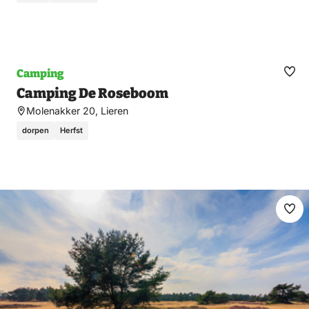
Camping
Ma
Camping De Roseboom
fav
Molenakker 20, Lieren
dorpen
Herfst
Ma
fav