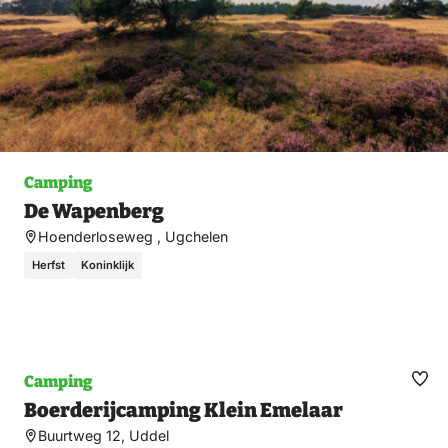
Camping
De Wapenberg
Hoenderloseweg , Ugchelen
Herfst
Koninklijk
Camping
Ma
Boerderijcamping Klein Emelaar
fav
Buurtweg 12, Uddel