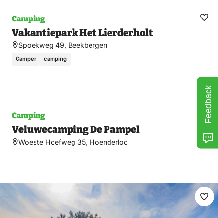
Camping
Ma
Vakantiepark Het Lierderholt
fav
Spoekweg 49, Beekbergen
Camper
camping
Feedback
Camping
Ma
Veluwecamping De Pampel
fav
Woeste Hoefweg 35, Hoenderloo
Ma
fav