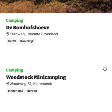
Camping
De Bomhofshoeve
Kluinweg , Beemte Broekland
Herfst
Koninklijk
Camping
Ma
Woodstock Minicamping
fav
Woudweg 81, Klarenbeek
binnenstad
dorpen