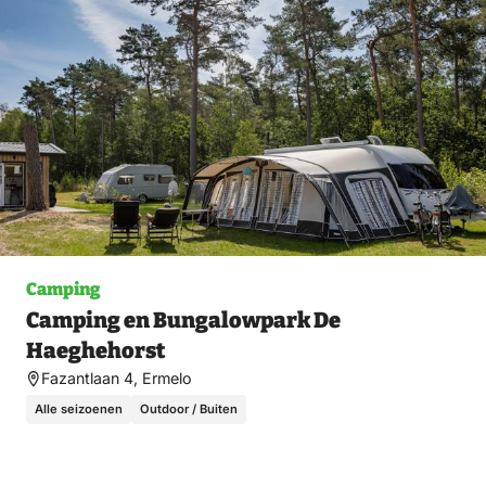
fav
Camping
Camping en Bungalowpark De
Haeghehorst
Fazantlaan 4, Ermelo
Alle seizoenen
Outdoor / Buiten