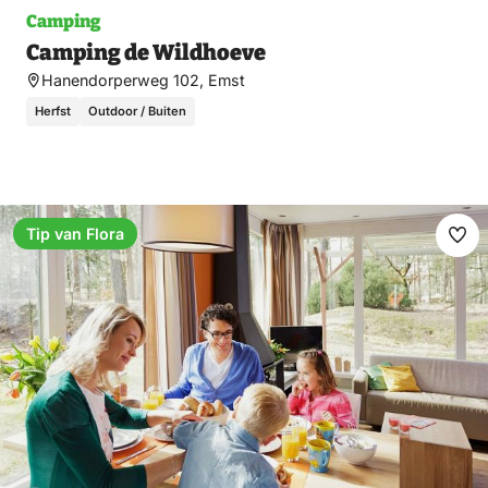
Camping
Camping de Wildhoeve
Hanendorperweg 102, Emst
Herfst
Outdoor / Buiten
Tip van Flora
Ma
fav