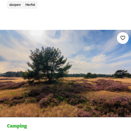
dorpen
Herfst
Ma
fav
Camping