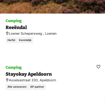
Camping
Reeëndal
Loener Schepersweg , Loenen
Herfst
Koninklijk
Camping
Ma
Stayokay Apeldoorn
fav
Asselsestraat 330, Apeldoorn
Alle seizoenen
AP-partner