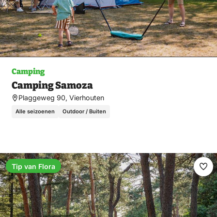
Camping
Camping Samoza
Plaggeweg 90, Vierhouten
Alle seizoenen
Outdoor / Buiten
Tip van Flora
Ma
fav