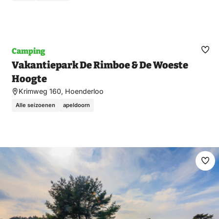
Camping
Ma
Vakantiepark De Rimboe & De Woeste
fav
Hoogte
Krimweg 160, Hoenderloo
Alle seizoenen
apeldoorn
Ma
fav