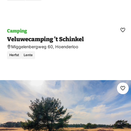
Camping
Ma
Veluwecamping ’t Schinkel
fav
Miggelenbergweg 60, Hoenderloo
Herfst
Lente
Ma
fav