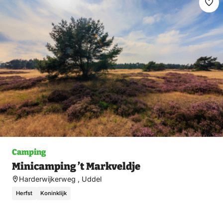
Ma
fav
Camping
Minicamping ’t Markveldje
Harderwijkerweg , Uddel
Herfst
Koninklijk