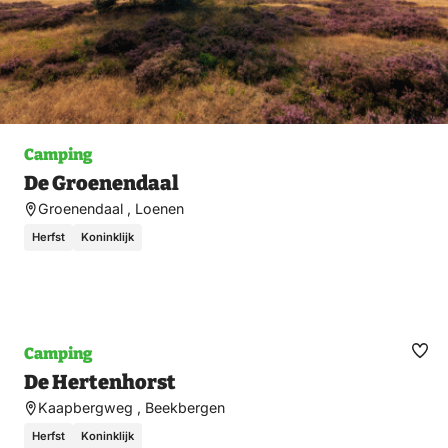
Camping
De Groenendaal
Groenendaal , Loenen
Herfst
Koninklijk
Camping
Ma
De Hertenhorst
fav
Kaapbergweg , Beekbergen
Herfst
Koninklijk