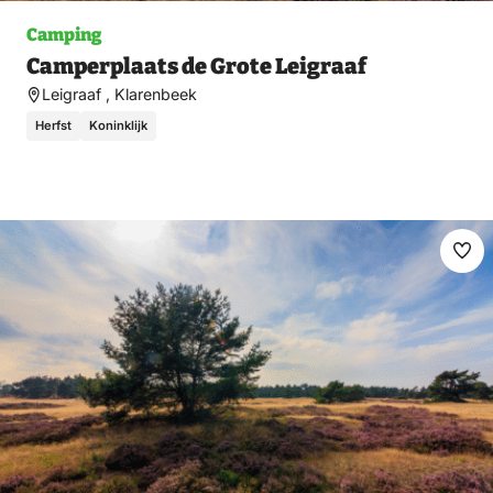
Camping
Camperplaats de Grote Leigraaf
Leigraaf , Klarenbeek
Herfst
Koninklijk
Ma
fav