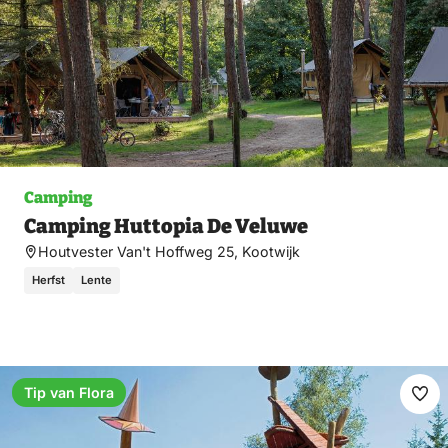
Camping
Camping Huttopia De Veluwe
Houtvester Van't Hoffweg 25, Kootwijk
Herfst
Lente
Tip van Flora
Ma
fav