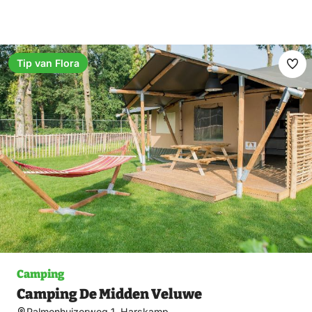
Tip van Flora
Ma
fav
Camping
Camping De Midden Veluwe
Palmenhuizerweg 1, Harskamp