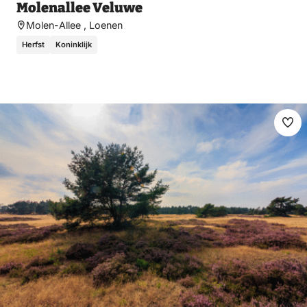
Molenallee Veluwe
Molen-Allee , Loenen
Herfst
Koninklijk
Ma
fav