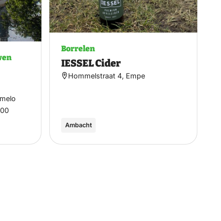
Borrelen
wen
IESSEL Cider
Hommelstraat 4, Empe
rmelo
:00
Ambacht