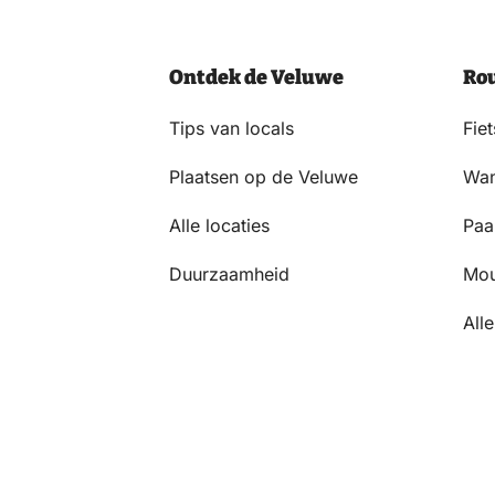
AKKOORD
MET
HET
Ontdek de Veluwe
Ro
PRIVACYSTATEMENT.
(VEREIST)
Tips van locals
Fie
Plaatsen op de Veluwe
Wan
Alle locaties
Paa
Duurzaamheid
Mou
Alle