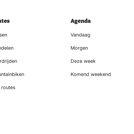
utes
Agenda
tsen
Vandaag
delen
Morgen
rdrijden
Deze week
ntainbiken
Komend weekend
 routes
Volg