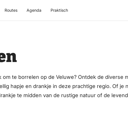
Routes
Agenda
Praktisch
en
k om te borrelen op de Veluwe? Ontdek de diverse 
llig hapje en drankje in deze prachtige regio. Of je 
rankje te midden van de rustige natuur of de leven
rvaren, de Veluwe heeft voor elk wat wils. Van knuss
locatie voor elke smaak en sfeer. Verken de borrelmo
oorn, Arnhem, Harderwijk en geniet van een ontspa