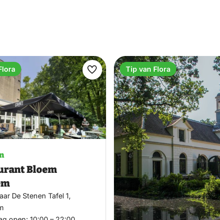
ving van de Veluwe.
Flora
Tip van Flora
Maak
favoriet
n
urant Bloem
em
ar De Stenen Tafel 1,
m
ag open:
10:00 – 22:00