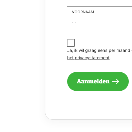
VOORNAAM
Voornaam
JA,
IK
Ja, ik wil graag eens per maan
WIL
het privacystatement
.
GRAAG
EENS
PER
MAAND
Aanmelden
EEN
NIEUWSBRIEF
ONTVANGEN
VAN
DE
VELUWE
EN
GA