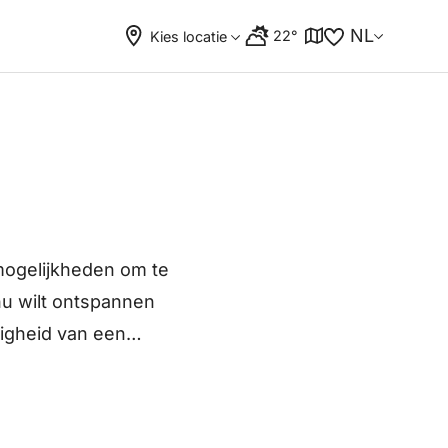
NL
22°
Kies locatie
mogelijkheden om te
nu wilt ontspannen
digheid van een
e cafés tot trendy
gelijkheden in
nnen borrelmoment in