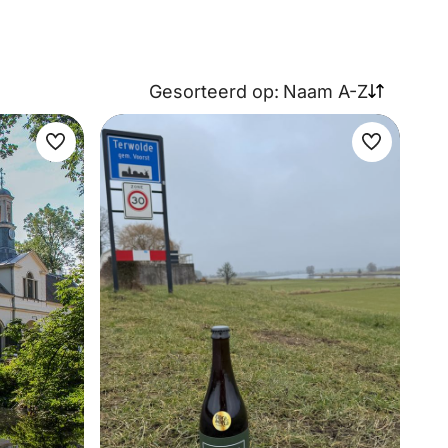
Gesorteerd op:
Naam A-Z
Maak
Maak
favoriet
favoriet