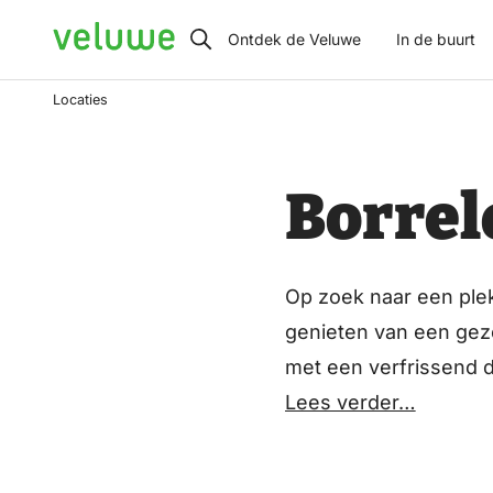
Veluwe
Ontdek de Veluwe
In de buurt
Locaties
Borrel
Op zoek naar een ple
genieten van een geze
met een verfrissend d
bruisende stad wilt e
Lees verder…
bars, er is een borrel
plaatsen zoals Apeld