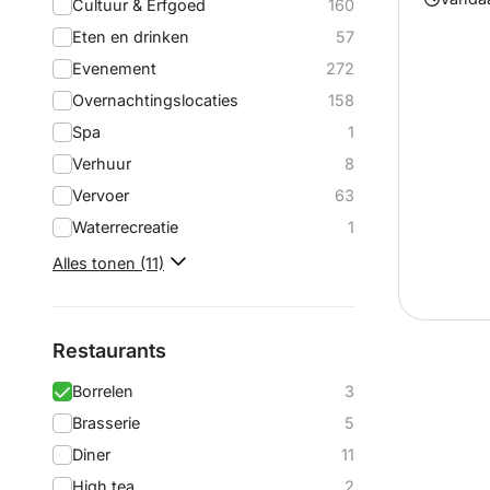
Cultuur & Erfgoed
160
Eten en drinken
57
Evenement
272
Overnachtingslocaties
158
Spa
1
Verhuur
8
Vervoer
63
Waterrecreatie
1
Alles tonen (11)
Restaurants
Borrelen
3
Brasserie
5
Diner
11
High tea
2