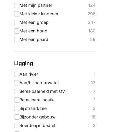
Met mijn partner
424
Met kleine kinderen
296
Met een groep
347
Met een hond
180
Met een paard
59
Ligging
Aan rivier
1
Aan/bij natuurwater
13
Bereikbaarheid met OV
7
Betaalbare locatie
1
Bij strand/zee
3
Bijzonder gebouw
18
Boerderij in bedrijf
3