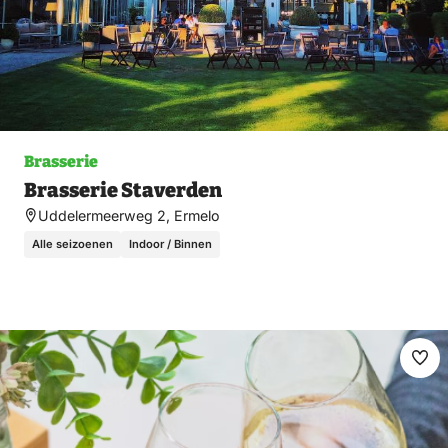
Brasserie
Brasserie Staverden
Uddelermeerweg 2, Ermelo
Alle seizoenen
Indoor / Binnen
Ma
fav