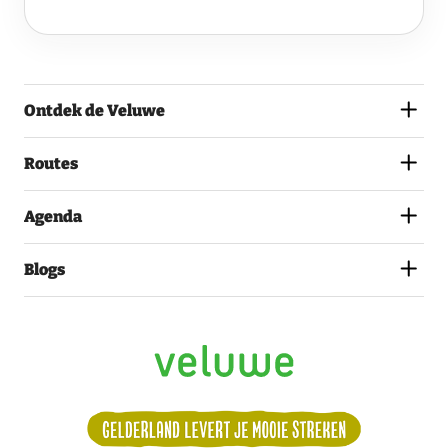
VELUWE
EN
GA
AKKOORD
MET
Ontdek de Veluwe
HET
PRIVACYSTATEMENT.
(VEREIST)
Routes
Agenda
Blogs