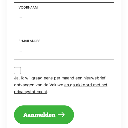
VOORNAAM
Voornaam
E-MAILADRES
JA,
IK
Ja, ik wil graag eens per maand een nieuwsbrief
WIL
GRAAG
ontvangen van de Veluwe
en ga akkoord met het
EENS
privacystatement
.
PER
MAAND
EEN
NIEUWSBRIEF
Aanmelden
ONTVANGEN
VAN
DE