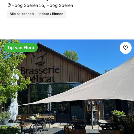
Hoog Soeren 55, Hoog Soeren
Alle seizoenen
Indoor / Binnen
Tip van Flora
Ma
fav