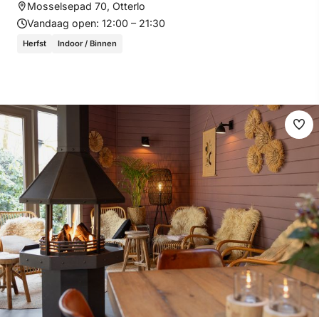
Mosselsepad 70, Otterlo
Vandaag open:
12:00 – 21:30
Herfst
Indoor / Binnen
Ma
fav