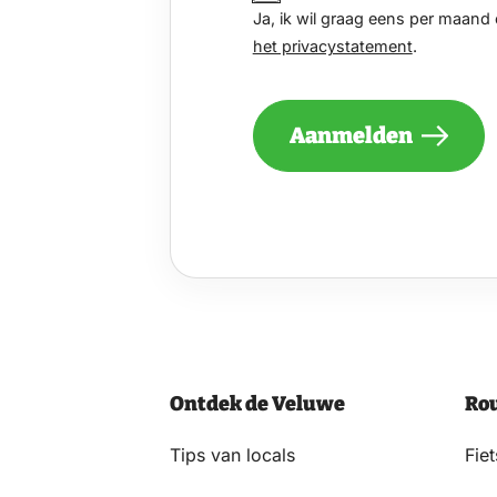
IK
Ja, ik wil graag eens per maan
WIL
het privacystatement
.
GRAAG
EENS
PER
MAAND
Aanmelden
EEN
NIEUWSBRIEF
ONTVANGEN
VAN
DE
VELUWE
EN
GA
AKKOORD
MET
HET
Ontdek de Veluwe
Ro
PRIVACYSTATEMENT.
(VEREIST)
Tips van locals
Fie