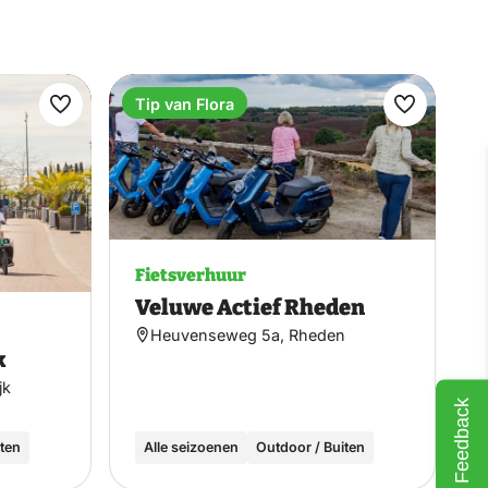
Tip van Flora
Maak
Maak
favoriet
favoriet
Fietsverhuur
Veluwe Actief Rheden
Heuvenseweg 5a, Rheden
k
jk
Feedback
iten
Alle seizoenen
Outdoor / Buiten