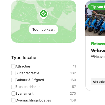
Toon
Tip van 
op
kaart:
Toon op kaart
Fietsve
Veluw
Heuve
Filteren
Type locatie
op:
Attracties
41
Buitenrecreatie
182
Cultuur & Erfgoed
160
Alle sei
Eten en drinken
57
Evenement
270
Overnachtingslocaties
158