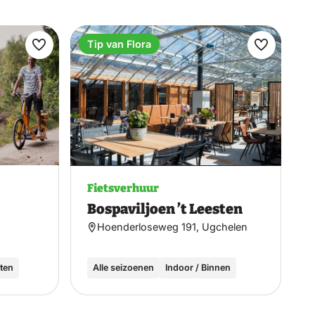
Tip van Flora
Maak
Maak
favoriet
favoriet
Fietsverhuur
Bospaviljoen ’t Leesten
Hoenderloseweg 191, Ugchelen
iten
Alle seizoenen
Indoor / Binnen