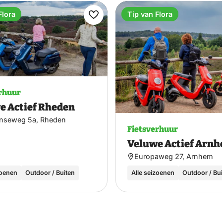
Flora
Tip van Flora
Maak
favoriet
rhuur
e Actief Rheden
nseweg 5a, Rheden
Fietsverhuur
Veluwe Actief Arn
Europaweg 27, Arnhem
zoenen
Outdoor / Buiten
Alle seizoenen
Outdoor / Bu