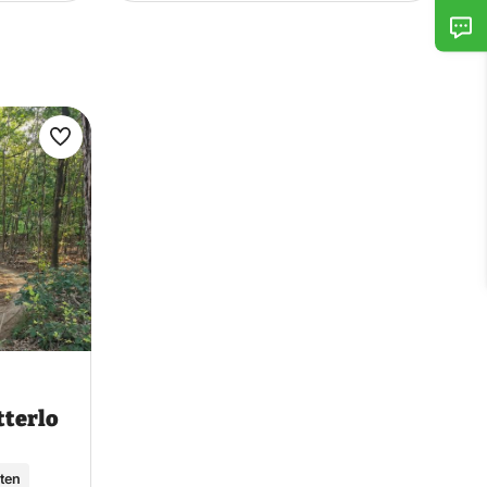
Maak
favoriet
tterlo
iten