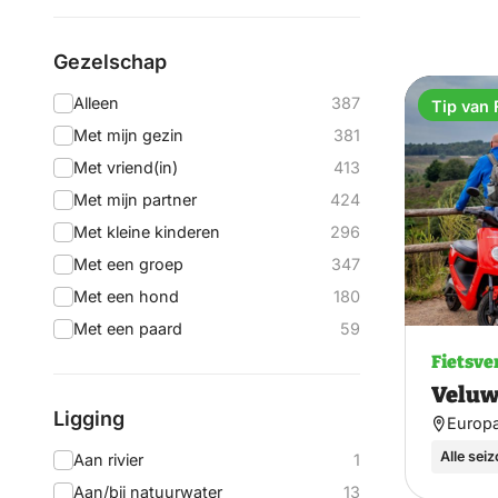
Gezelschap
Alleen
387
Tip van 
Met mijn gezin
381
Met vriend(in)
413
Met mijn partner
424
Met kleine kinderen
296
Met een groep
347
Met een hond
180
Met een paard
59
Fietsve
Veluw
Ligging
Europ
Alle sei
Aan rivier
1
Aan/bij natuurwater
13