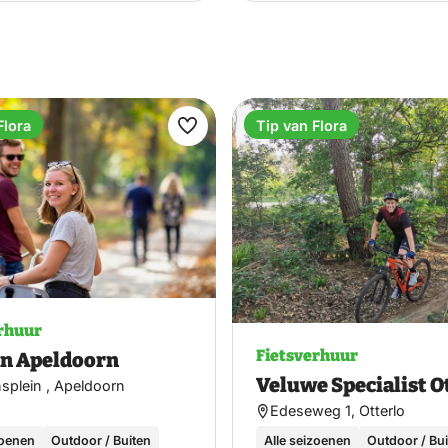
Flora
Tip van Flora
Maak
favoriet
rhuur
Fietsverhuur
on Apeldoorn
Veluwe Specialist O
nsplein , Apeldoorn
Edeseweg 1, Otterlo
zoenen
Outdoor / Buiten
Alle seizoenen
Outdoor / Bu