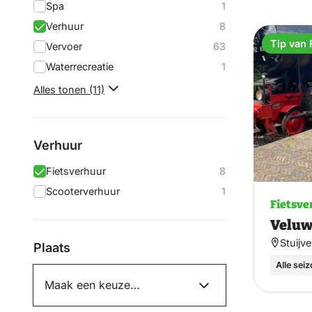
Spa
1
Verhuur
8
Tip van 
Vervoer
63
Waterrecreatie
1
Alles tonen (11)
Verhuur
Fietsverhuur
8
Scooterverhuur
1
Fietsve
Veluw
Stuijv
Plaats
Alle sei