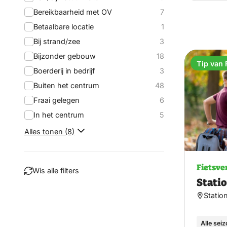
Bereikbaarheid met OV
7
Betaalbare locatie
1
Bij strand/zee
3
Bijzonder gebouw
18
Tip van 
Boerderij in bedrijf
3
Buiten het centrum
48
Fraai gelegen
6
In het centrum
5
Alles tonen (8)
Fietsve
Wis alle filters
Stati
Statio
Filteren
Alle sei