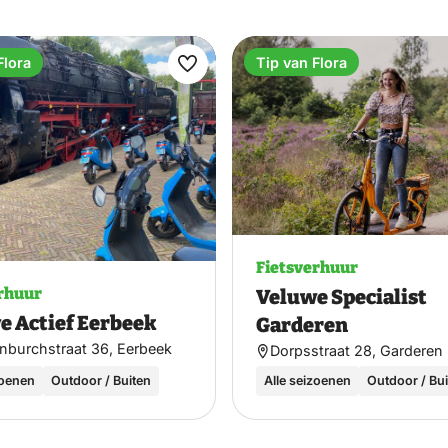
Flora
Tip van Flora
Maak
favoriet
Fietsverhuur
rhuur
Veluwe Specialist
e Actief Eerbeek
Garderen
enburchstraat 36, Eerbeek
Dorpsstraat 28, Garderen
zoenen
Outdoor / Buiten
Alle seizoenen
Outdoor / Bu