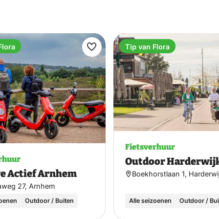
Flora
Tip van Flora
Maak
favoriet
Fietsverhuur
rhuur
Outdoor Harderwij
e Actief Arnhem
Boekhorstlaan 1, Harderwi
aweg 27, Arnhem
zoenen
Outdoor / Buiten
Alle seizoenen
Outdoor / Bu