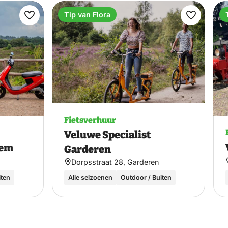
Tip van Flora
Maak
Maak
favoriet
favoriet
Fietsverhuur
Veluwe Specialist
hem
Garderen
Dorpsstraat 28, Garderen
iten
Alle seizoenen
Outdoor / Buiten