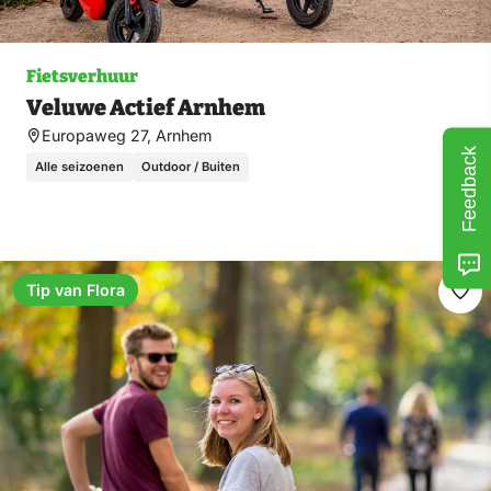
Fietsverhuur
Veluwe Actief Arnhem
Europaweg 27, Arnhem
Feedback
Alle seizoenen
Outdoor / Buiten
Tip van Flora
Ma
fav