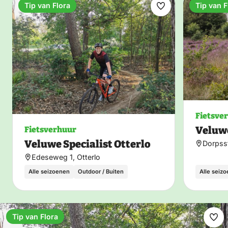
Tip van Flora
Tip van F
Maak
favoriet
Fietsve
Veluwe
Fietsverhuur
Veluwe Specialist Otterlo
Dorpss
Edeseweg 1, Otterlo
Alle seizoenen
Outdoor / Buiten
Alle seiz
Tip van Flora
Ma