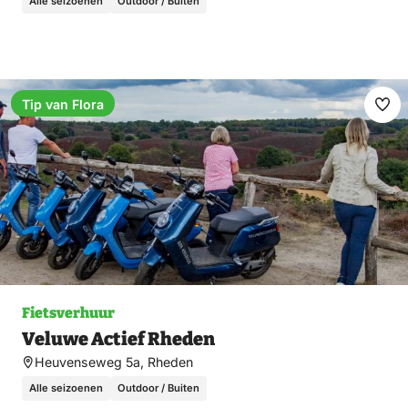
Alle seizoenen
Outdoor / Buiten
Tip van Flora
Ma
fav
Fietsverhuur
Veluwe Actief Rheden
Heuvenseweg 5a, Rheden
Alle seizoenen
Outdoor / Buiten