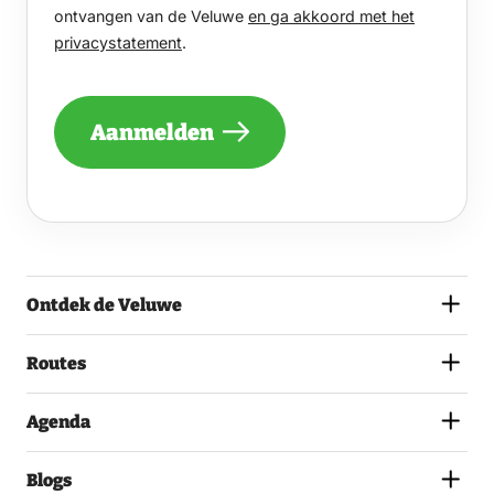
GRAAG
ontvangen van de Veluwe
en ga akkoord met het
EENS
privacystatement
.
PER
MAAND
EEN
NIEUWSBRIEF
Aanmelden
ONTVANGEN
VAN
DE
VELUWE
EN
GA
AKKOORD
MET
Ontdek de Veluwe
HET
PRIVACYSTATEMENT.
(VEREIST)
Routes
Agenda
Blogs