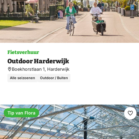
Fietsverhuur
Outdoor Harderwijk
Boekhorstlaan 1, Harderwijk
Alle seizoenen
Outdoor / Buiten
Tip van Flora
Ma
fav