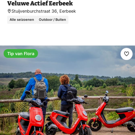
Veluwe Actief Eerbeek
Stuijvenburchstraat 36, Eerbeek
Alle seizoenen
Outdoor / Buiten
Tip van Flora
Ma
fav