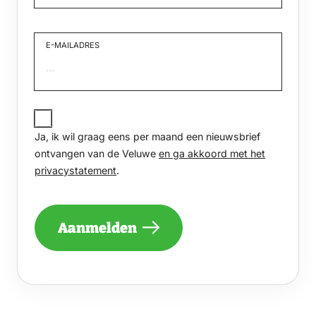
Voornaam
E-MAILADRES
JA,
IK
Ja, ik wil graag eens per maand een nieuwsbrief
WIL
GRAAG
ontvangen van de Veluwe
en ga akkoord met het
EENS
privacystatement
.
PER
MAAND
EEN
NIEUWSBRIEF
Aanmelden
ONTVANGEN
VAN
DE
VELUWE
EN
GA
AKKOORD