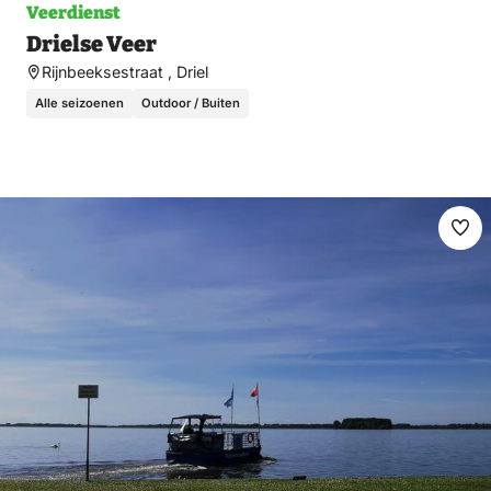
Veerdienst
Drielse Veer
Rijnbeeksestraat , Driel
Alle seizoenen
Outdoor / Buiten
Ma
fav