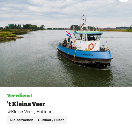
Ma
fav
Veerdienst
’t Kleine Veer
Kleine Veer , Hattem
Alle seizoenen
Outdoor / Buiten