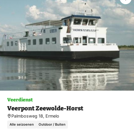
Ma
fav
Veerdienst
Veerpont Zeewolde-Horst
Palmbosweg 18, Ermelo
Alle seizoenen
Outdoor / Buiten