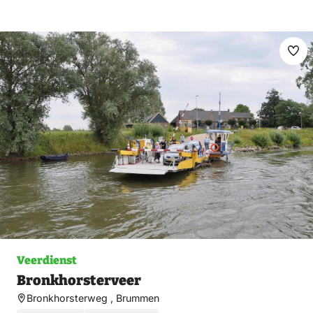
Ma
fav
Veerdienst
Bronkhorsterveer
Bronkhorsterweg , Brummen