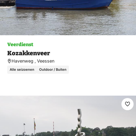
Veerdienst
Kozakkenveer
Havenweg , Veessen
Alle seizoenen
Outdoor / Buiten
Ma
fav