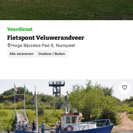
Veerdienst
Fietspont Veluwerandveer
Hoge Bijsselse Pad 6, Nunspeet
Alle seizoenen
Outdoor / Buiten
Ma
fav