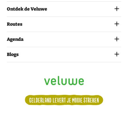
MET
Ontdek de Veluwe
HET
PRIVACYSTATEMENT.
(VEREIST)
Routes
Agenda
Blogs