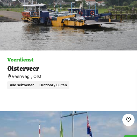
Veerdienst
Olsterveer
Veerweg , Olst
Alle seizoenen
Outdoor / Buiten
Ma
fav