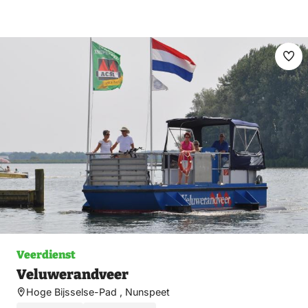
Ma
fav
Veerdienst
Veluwerandveer
Hoge Bijsselse-Pad , Nunspeet