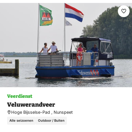
Ma
fav
Veerdienst
Veluwerandveer
Hoge Bijsselse-Pad , Nunspeet
Alle seizoenen
Outdoor / Buiten