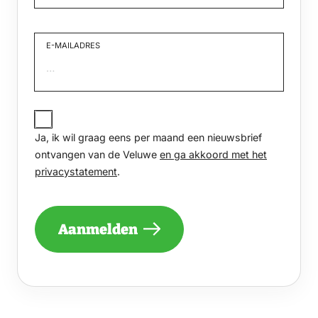
Voornaam
E-MAILADRES
JA,
IK
Ja, ik wil graag eens per maand een nieuwsbrief
WIL
GRAAG
ontvangen van de Veluwe
en ga akkoord met het
EENS
privacystatement
.
PER
MAAND
EEN
NIEUWSBRIEF
Aanmelden
ONTVANGEN
VAN
DE
VELUWE
EN
GA
AKKOORD