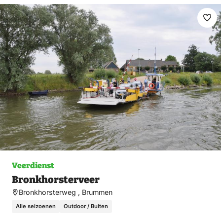
Ma
fav
Veerdienst
Bronkhorsterveer
Bronkhorsterweg , Brummen
Alle seizoenen
Outdoor / Buiten