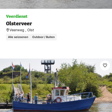
Veerdienst
Olsterveer
Veerweg , Olst
Alle seizoenen
Outdoor / Buiten
Ma
fav