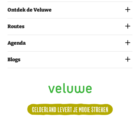
MET
Ontdek de Veluwe
HET
PRIVACYSTATEMENT.
(VEREIST)
Routes
Agenda
Blogs