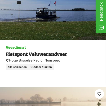
Feedback
Veerdienst
Fietspont Veluwerandveer
Hoge Bijsselse Pad 6, Nunspeet
Alle seizoenen
Outdoor / Buiten
Ma
fav