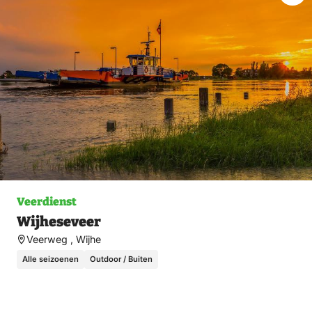
Ma
fav
Veerdienst
Wijheseveer
Veerweg , Wijhe
Alle seizoenen
Outdoor / Buiten