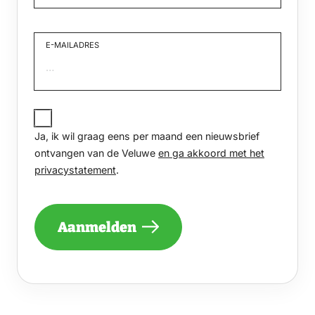
Voornaam
E-MAILADRES
JA,
IK
Ja, ik wil graag eens per maand een nieuwsbrief
WIL
GRAAG
ontvangen van de Veluwe
en ga akkoord met het
EENS
privacystatement
.
PER
MAAND
EEN
NIEUWSBRIEF
Aanmelden
ONTVANGEN
VAN
DE
VELUWE
EN
GA
AKKOORD