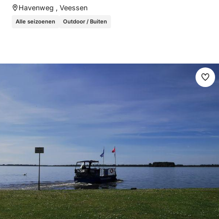
Havenweg , Veessen
Alle seizoenen
Outdoor / Buiten
Ma
fav