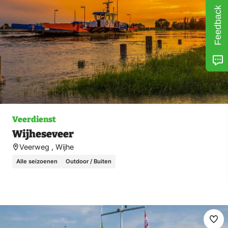
Feedback
Veerdienst
Wijheseveer
Veerweg , Wijhe
Alle seizoenen
Outdoor / Buiten
Ma