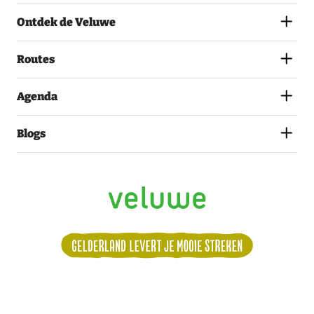
MET
Ontdek de Veluwe
HET
PRIVACYSTATEMENT.
(VEREIST)
Routes
Agenda
Blogs