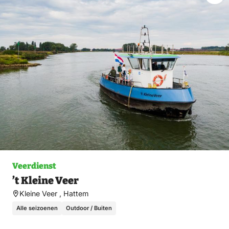
Ma
fav
Veerdienst
’t Kleine Veer
Kleine Veer , Hattem
Alle seizoenen
Outdoor / Buiten