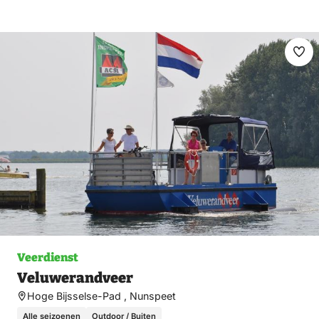
Ma
fav
Veerdienst
Veluwerandveer
Hoge Bijsselse-Pad , Nunspeet
Alle seizoenen
Outdoor / Buiten