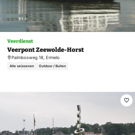
Veerdienst
Veerpont Zeewolde-Horst
Palmbosweg 18, Ermelo
Alle seizoenen
Outdoor / Buiten
Ma
fav