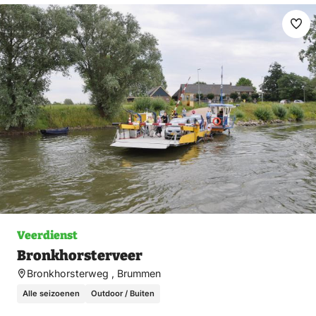
Ma
fav
Veerdienst
Bronkhorsterveer
Bronkhorsterweg , Brummen
Alle seizoenen
Outdoor / Buiten