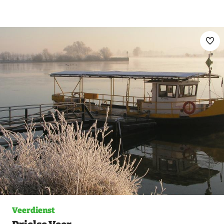
Ma
fav
Veerdienst