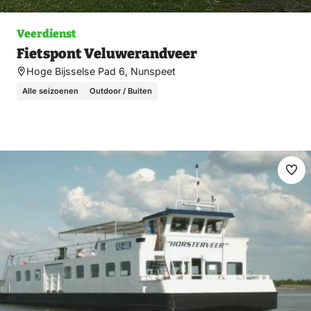
Veerdienst
Fietspont Veluwerandveer
Hoge Bijsselse Pad 6, Nunspeet
Alle seizoenen
Outdoor / Buiten
Ma
fav