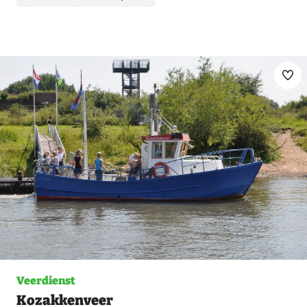
Ma
fav
Veerdienst
Kozakkenveer