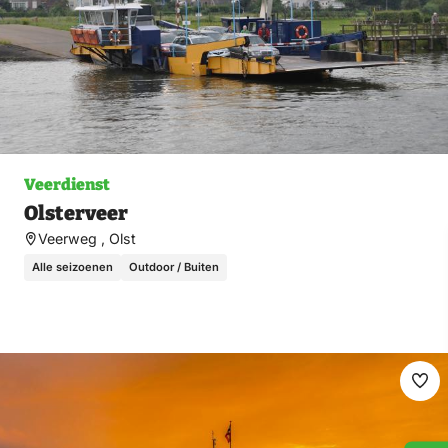
Veerdienst
Olsterveer
Veerweg , Olst
Alle seizoenen
Outdoor / Buiten
Ma
fav