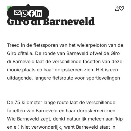
Fietsen
Deel
Deel
Deel
Deel
Giro di Barneveld
via
via
op
op
Email
WhatsApp
Facebook
LinkedIn
Treed in de fietssporen van het wielerpeloton van de
Giro d’Italia. De ronde van Barneveld ofwel de Giro
di Barneveld laat de verschillende facetten van deze
mooie plaats en haar dorpskernen zien. Het is een
uitdagende, langere fietsroute voor sportievelingen
De 75 kilometer lange route laat de verschillende
facetten van Barneveld en haar dorpskernen zien.
Wie Barneveld zegt, denkt natuurlijk meteen aan ‘kip
en ei’. Niet verwonderlijk, want Barneveld staat in