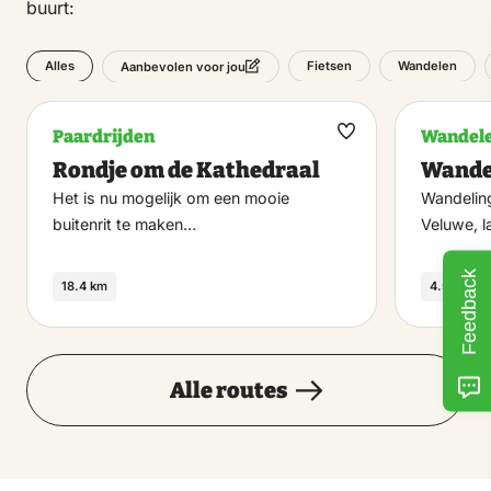
buurt:
Alles
Fietsen
Wandelen
Aanbevolen voor jou
Paardrijden
Wandel
Maak
Rondje om de Kathedraal
Wande
favoriet
Het is nu mogelijk om een mooie
Wandelin
buitenrit te maken…
Veluwe, 
Feedback
18.4 km
4.5 km
Alle routes