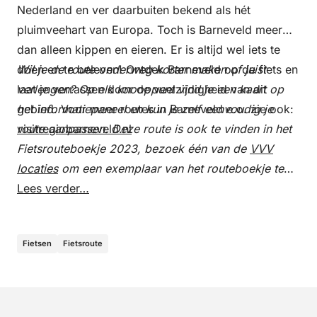
Nederland en ver daarbuiten bekend als hét
pluimveehart van Europa. Toch is Barneveld meer
dan alleen kippen en eieren. Er is altijd wel iets te
doen en te beleven! Ontdek Barneveld op de fiets en
Wil je de route onderweg korter maken of juist
laat je verrassen door de veelzijdigheid van dit
verlengen? Op elk knooppunt vind je een kaart op
gebied. Voor meer routes in Barneveld e.o. zie ook:
het informatiepaneel en kun je zelf eenvoudig je
visitregiobarneveld.nl
route aanpassen. Deze route is ook te vinden in het
Fietsrouteboekje 2023, bezoek één van de
VVV
locaties
om een exemplaar van het routeboekje te
ontvangen!
Lees verder…
Fietsen
Fietsroute