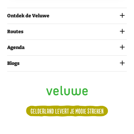
AKKOORD
MET
Ontdek de Veluwe
HET
PRIVACYSTATEMENT.
(VEREIST)
Routes
Agenda
Blogs