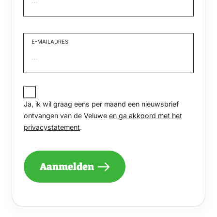
Voornaam
E-MAILADRES
JA,
IK
Ja, ik wil graag eens per maand een nieuwsbrief
WIL
GRAAG
ontvangen van de Veluwe
en ga akkoord met het
EENS
privacystatement
.
PER
MAAND
EEN
NIEUWSBRIEF
Aanmelden
ONTVANGEN
VAN
DE
VELUWE
EN
GA