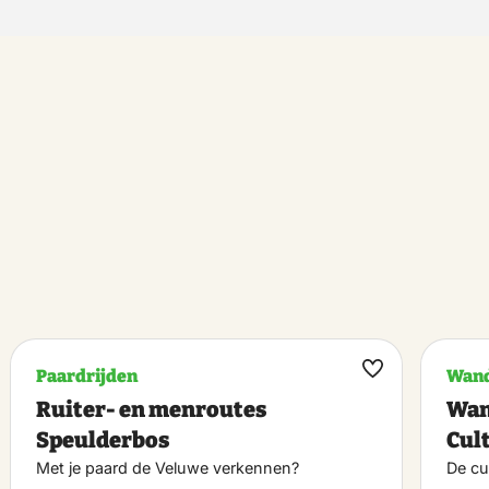
Paardrijden
Wand
k
Maak
Ruiter- en menroutes
Wan
riet
favoriet
Speulderbos
Cul
Met je paard de Veluwe verkennen?
De cu