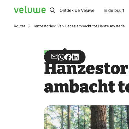
Veluwe
Ontdek de Veluwe
In de buurt
Routes
Hanzestories: Van Hanze ambacht tot Hanze mysterie
Fietsen
Deel
Deel
Deel
Deel
Hanzestor
via
via
op
op
Email
WhatsApp
Facebook
LinkedIn
ambacht t