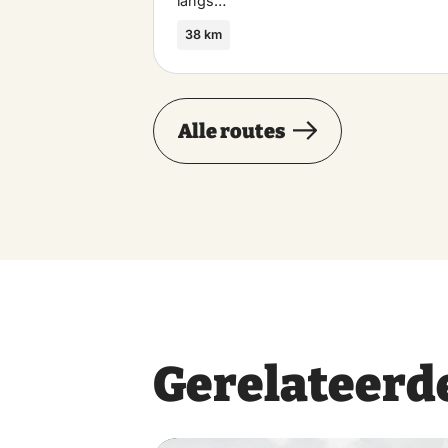
langs…
38 km
Alle routes
Gerelateerde