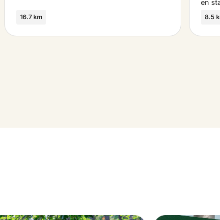
en st
16.7 km
8.5 