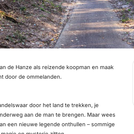
van de Hanze als reizende koopman en maak
ocht door de ommelanden.
andelswaar door het land te trekken, je
 onderweg aan de man te brengen. Maar wees
an een nieuwe legende onthullen – sommige
 magie en mysterie zitten.