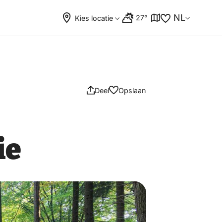
NL
27°
Kies locatie
Deel
Opslaan
ie