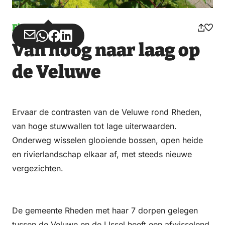
Fietsen
Deel
Deel
Deel
Deel
Van hoog naar laag op
via
via
op
op
Email
WhatsApp
Facebook
LinkedIn
de Veluwe
Ervaar de contrasten van de Veluwe rond Rheden,
van hoge stuwwallen tot lage uiterwaarden.
Onderweg wisselen glooiende bossen, open heide
en rivierlandschap elkaar af, met steeds nieuwe
vergezichten.
De gemeente Rheden met haar 7 dorpen gelegen
tussen de Veluwe en de IJssel heeft een afwisselend