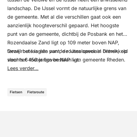
landschap. De IJssel vormt de natuurlijke grens van
de gemeente. Met al die verschillen gaat ook een
aanzienlijk hoogteverschil gepaard. Het hoogste
punt van de gemeente, dichtbij de Posbank en het
Rozendaalse Zand ligt op 109 meter boven NAP,
terwijl het laagste punt, de IJsseloever in Dieren, op
Deze route is één van de routes speciaal ontwikkeld
slechts 6 meter boven NAP ligt.
voor het 450 jarige bestaan van gemeente Rheden.
Lees verder…
Fietsen
Fietsroute