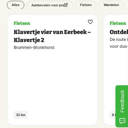
Alles
Fietsen
Wandelen
Aanbevolen voor jou
Fietsen
Fietsen
Maak
Klavertje vier van Eerbeek –
Ontdek
favoriet
Klavertje 2
De route 
voor duo
Brummen-Bronkhorst
Feedback
32 km
8 km