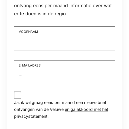
ontvang eens per maand informatie over wat
er te doen is in de regio.
VOORNAAM
Voornaam
E-MAILADRES
JA,
IK
Ja, ik wil graag eens per maand een nieuwsbrief
WIL
GRAAG
ontvangen van de Veluwe
en ga akkoord met het
EENS
privacystatement
.
PER
MAAND