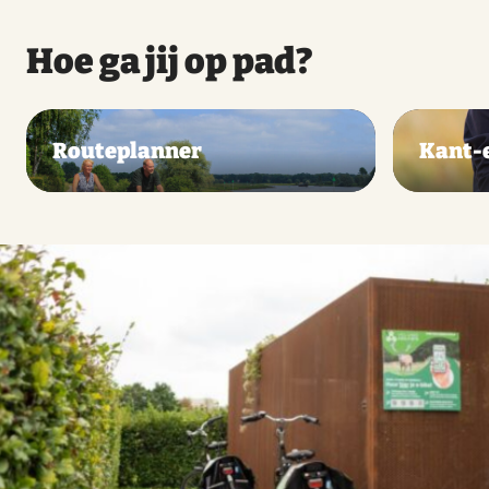
Hoe ga jij op pad?
Routeplanner
Kant-e