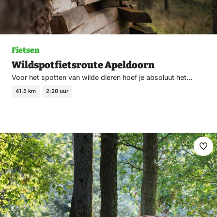
Fietsen
Wildspotfietsroute Apeldoorn
Voor het spotten van wilde dieren hoef je absoluut het…
41.5 km
2:20 uur
Ma
fav