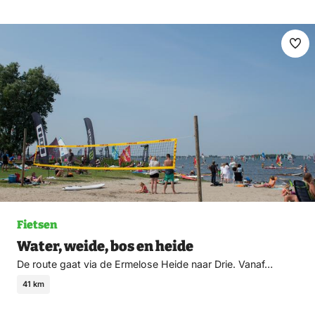
Ma
fav
Fietsen
Water, weide, bos en heide
De route gaat via de Ermelose Heide naar Drie. Vanaf…
41 km