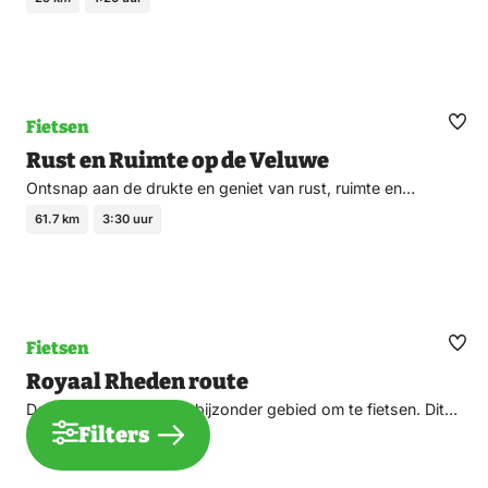
Fietsen
Ma
Rust en Ruimte op de Veluwe
fav
Ontsnap aan de drukte en geniet van rust, ruimte en…
61.7 km
3:30 uur
Fietsen
Ma
Royaal Rheden route
fav
De Veluwezoom is een bijzonder gebied om te fietsen. Dit…
Filters
49 km