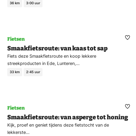
36 km
3:00 uur
Fietsen
Ma
Smaakfietsroute: van kaas tot sap
fav
Fiets deze Smaakfietsroute en koop lekkere
streekproducten in Ede, Lunteren,…
33 km
2:45 uur
Fietsen
Ma
Smaakfietsroute: van asperge tot honing
fav
Kijk, proef en geniet tijdens deze fietstocht van de
lekkerste…