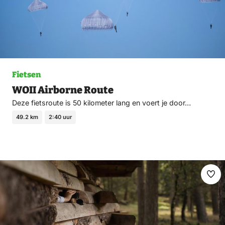
Fietsen
WOII Airborne Route
Deze fietsroute is 50 kilometer lang en voert je door…
49.2 km
2:40 uur
Ma
fav