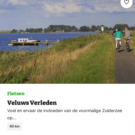
Ma
fav
Fietsen
Veluws Verleden
Voel en ervaar de invloeden van de voormalige Zuiderzee
op…
60 km