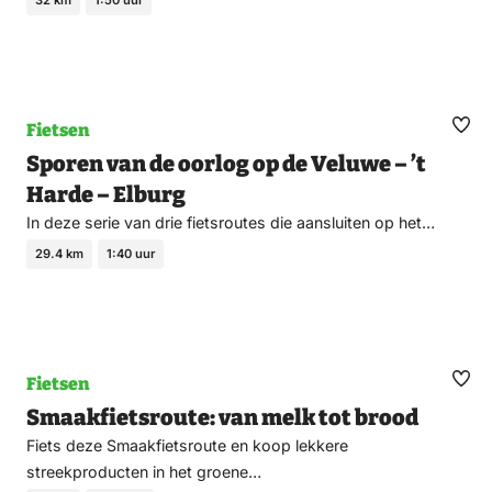
Fietsen
Ma
Sporen van de oorlog op de Veluwe – ’t
fav
Harde – Elburg
In deze serie van drie fietsroutes die aansluiten op het…
29.4 km
1:40 uur
Fietsen
Ma
Smaakfietsroute: van melk tot brood
fav
Fiets deze Smaakfietsroute en koop lekkere
streekproducten in het groene…