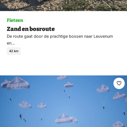
Fietsen
Zand en bosroute
De route gaat door de prachtige bossen naar Leuvenum
en…
42 km
Ma
fav