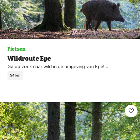
Fietsen
Wildroute Epe
Ga op zoek naar wild in de omgeving van Epe!…
54 km
Ma
fav