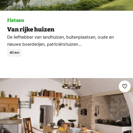
Fietsen
Van rijke huizen
De liefhebber van landhuizen, buitenplaatsen, oude en
nieuwe boerderijen, patriciërshuizen…
40 km
Ma
fav