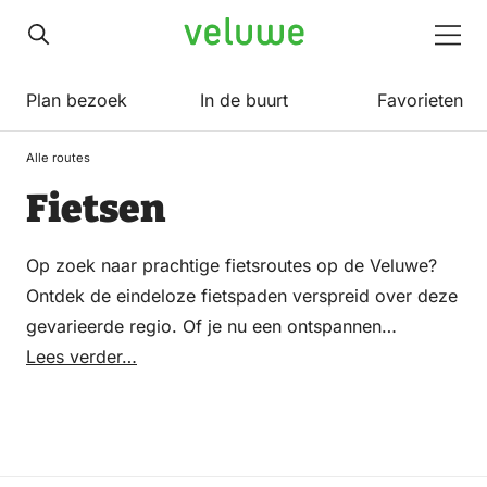
Veluwe
Men
Plan bezoek
In de buurt
Favorieten
Alle routes
Fietsen
Op zoek naar prachtige fietsroutes op de Veluwe?
Ontdek de eindeloze fietspaden verspreid over deze
gevarieerde regio. Of je nu een ontspannen
fietstocht wilt maken door schilderachtige dorpjes of
Lees verder…
op zoek bent naar uitdagende routes door
heuvelachtig terrein, de Veluwe heeft voor elke
fietser wat wils. Van familievriendelijke fietsroutes
langs rustige natuurgebieden tot sportieve tochten