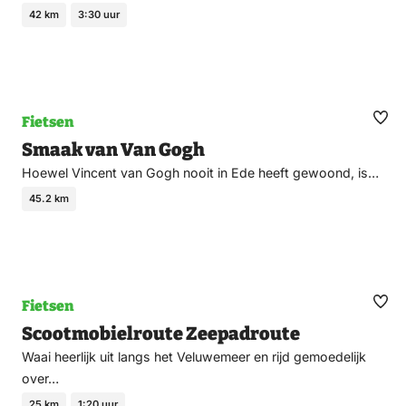
42 km
3:30 uur
Fietsen
Ma
Smaak van Van Gogh
fav
Hoewel Vincent van Gogh nooit in Ede heeft gewoond, is…
45.2 km
Fietsen
Ma
Scootmobielroute Zeepadroute
fav
Waai heerlijk uit langs het Veluwemeer en rijd gemoedelijk
over…
25 km
1:20 uur