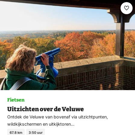
Ma
fav
Fietsen
Uitzichten over de Veluwe
Ontdek de Veluwe van bovenaf via uitzichtpunten,
wildkijkschermen en uitkijktoren…
67.8 km
3:50 uur