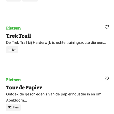
Fietsen
Ma
Trek Trail
fav
De Trek Trail bij Harderwijk is echte trainingsroute die een…
1.1 km
Fietsen
Ma
Tour de Papier
fav
Ontdek de geschiedenis van de papierindustrie in en om
Apeldoorn…
52.1 km