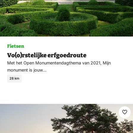
Fietsen
Vo(o)rstelijke erfgoedroute
Met het Open Monumentendagthema van 2021, Mijn
monument is jouw…
28 km
Ma
fav