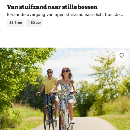
Van stuifzand naar stille bossen
Ervaar de overgang van open stuifzand naar dicht bos. Je…
33.3 km
1:50 uur
Ma
fav