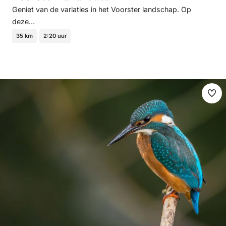
Geniet van de variaties in het Voorster landschap. Op
deze…
35 km
2:20 uur
Ma
fav