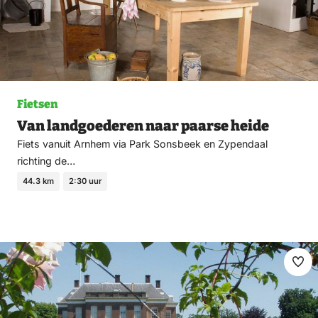
Fietsen
Van landgoederen naar paarse heide
Fiets vanuit Arnhem via Park Sonsbeek en Zypendaal
richting de…
44.3 km
2:30 uur
Ma
fav