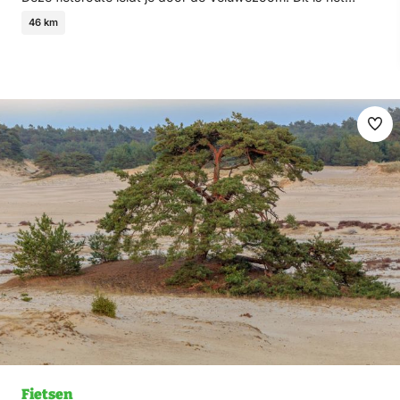
46 km
Ma
fav
Fietsen