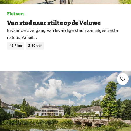
Fietsen
Van stad naar stilte op de Veluwe
Ervaar de overgang van levendige stad naar uitgestrekte
natuur. Vanuit…
43.7 km
2:30 uur
Ma
fav