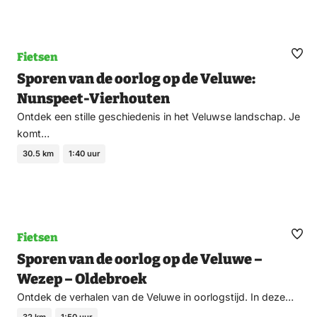
Fietsen
Ma
Sporen van de oorlog op de Veluwe:
fav
Nunspeet-Vierhouten
Ontdek een stille geschiedenis in het Veluwse landschap. Je
komt…
30.5 km
1:40 uur
Fietsen
Ma
Sporen van de oorlog op de Veluwe –
fav
Wezep – Oldebroek
Ontdek de verhalen van de Veluwe in oorlogstijd. In deze…
32 km
1:50 uur