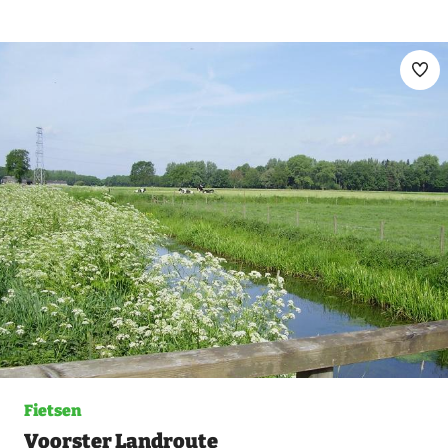
Ma
fav
Fietsen
Voorster Landroute