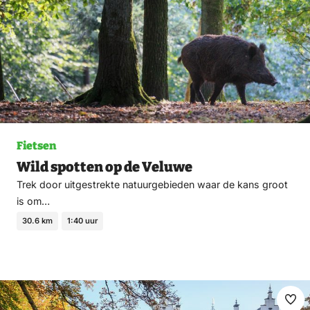
Fietsen
Wild spotten op de Veluwe
Trek door uitgestrekte natuurgebieden waar de kans groot
is om…
30.6 km
1:40 uur
Ma