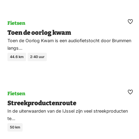
Fietsen
Ma
Toen de oorlog kwam
fav
Toen de Oorlog Kwam is een audiofietstocht door Brummen
langs…
44.6 km
2:40 uur
Fietsen
Ma
Streekproductenroute
fav
In de uiterwaarden van de IJssel zijn veel streekproducten
te…
50 km