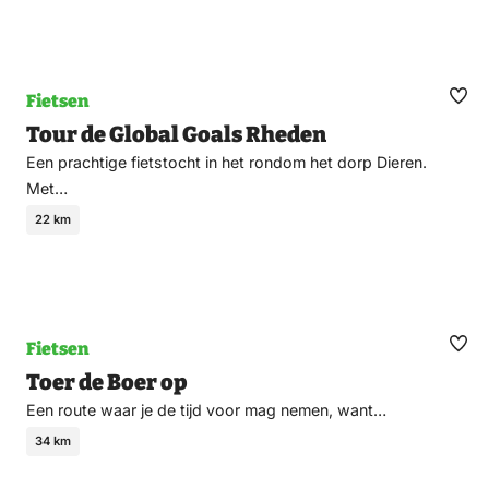
Fietsen
Ma
Tour de Global Goals Rheden
fav
Een prachtige fietstocht in het rondom het dorp Dieren.
Met…
22 km
Fietsen
Ma
Toer de Boer op
fav
Een route waar je de tijd voor mag nemen, want…
34 km