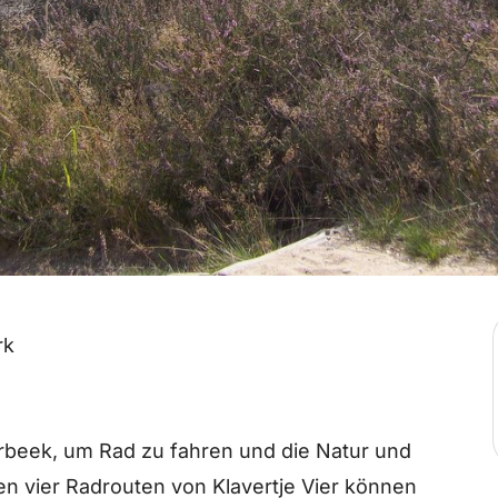
rk
eek, um Rad zu fahren und die Natur und
n vier Radrouten von Klavertje Vier können