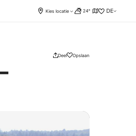
DE
24°
Kies locatie
Deel
Opslaan
 –