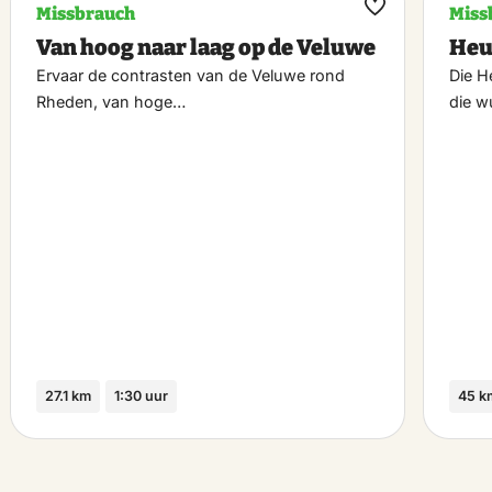
Missbrauch
Miss
k
Maak
Van hoog naar laag op de Veluwe
Heu
riet
favoriet
Ervaar de contrasten van de Veluwe rond
Die H
Rheden, van hoge…
die 
27.1 km
1:30 uur
45 k