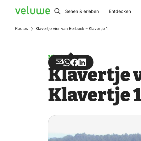
Veluwe
Sehen & erleben
Entdecken
Routes
Klavertje vier van Eerbeek – Klavertje 1
Missbrauch
Teilen
Teilen
Teilen
Teilen
Klavertje 
über
über
auf
auf
Email
WhatsApp
Facebook
LinkedIn
Klavertje 