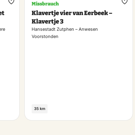
Missbrauch
Maak
Maa
et
Klavertje vier van Eerbeek –
favoriet
favo
Klavertje 3
ere
Hansestadt Zutphen – Anwesen
Voorstonden
35 km