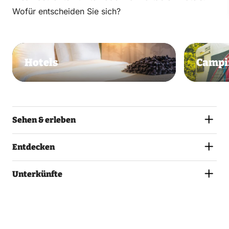
Wofür entscheiden Sie sich?
Hotels
Campi
Sehen & erleben
Entdecken
Unterkünfte
Alle Standorte