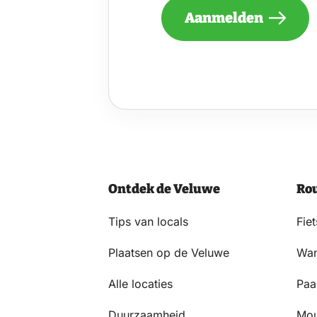
MAAND
Aanmelden
EEN
NIEUWSBRIEF
ONTVANGEN
VAN
DE
VELUWE
EN
GA
AKKOORD
MET
HET
Ontdek de Veluwe
Ro
PRIVACYSTATEMENT.
(VEREIST)
Tips van locals
Fie
Plaatsen op de Veluwe
Wan
Alle locaties
Paa
Duurzaamheid
Mou