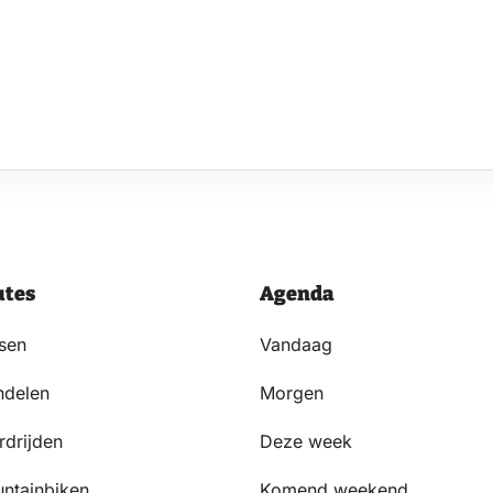
utes
Agenda
tsen
Vandaag
delen
Morgen
rdrijden
Deze week
ntainbiken
Komend weekend