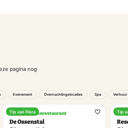
deze pagina nog
n
Evenement
Overnachtingslocaties
Spa
Verhuur
Tip van Flora
Tip v
Pannenkoekenrestaurant
Vaka
k
Maak
De Ossenstal
Res
riet
favoriet