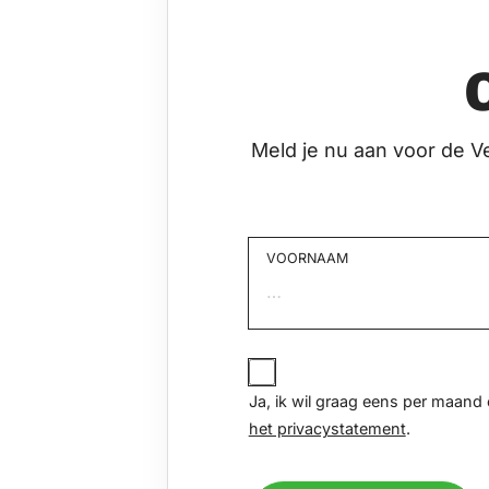
Meld je nu aan voor de V
VOORNAAM
Voornaam
JA,
IK
Ja, ik wil graag eens per maan
WIL
het privacystatement
.
GRAAG
EENS
PER