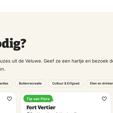
odig?
euzes uit de Veluwe. Geef ze een hartje en bezoek 
en.
acties
Buitenrecreatie
Cultuur & Erfgoed
Eten en drinke
Tip van Flora
Speelparadijs
Maak
Maa
Fort Vertier
favoriet
favo