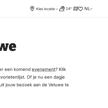
NL
24°
Kies locatie
uwe
ver een komend
evenement
? Klik
orietenlijst. Of je nu een dagje
e uit jouw bezoek aan de Veluwe te