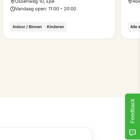
Ossenweg 10, Epe
Roe
Vandaag open:
11:00 – 20:00
Indoor / Binnen
Kinderen
Alle
Feedback