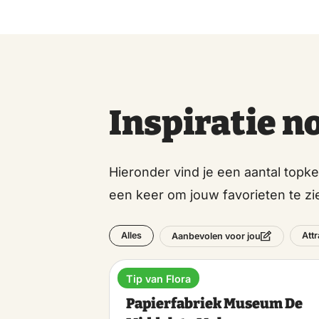
Inspiratie n
Hieronder vind je een aantal topk
een keer om jouw favorieten te zi
Alles
Attr
Aanbevolen voor jou
Tip van Flora
Museum
Papierfabriek Museum De