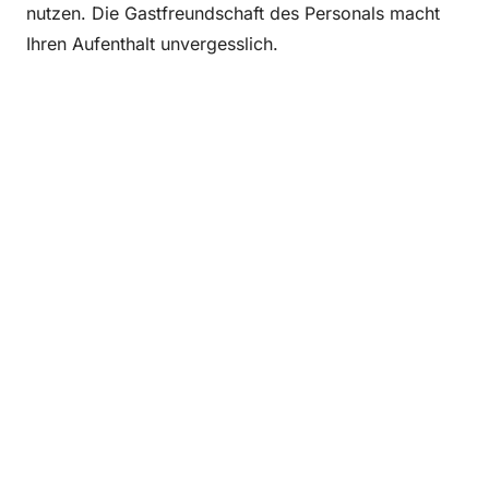
nutzen. Die Gastfreundschaft des Personals macht
Ihren Aufenthalt unvergesslich.
Tip van Flora
Tip van F
Favorit
machen
Erholun
Recrea
Rhede
Museum, Galerie &
Marswe