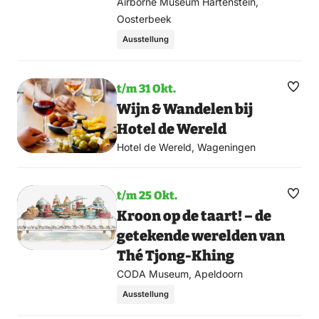
Airborne Museum Hartenstein,
Oosterbeek
Ausstellung
t/m 31 Okt.
Favo
Wijn & Wandelen bij
mac
Hotel de Wereld
Hotel de Wereld, Wageningen
t/m 25 Okt.
Favo
Kroon op de taart! – de
mac
getekende werelden van
Thé Tjong-Khing
CODA Museum, Apeldoorn
Ausstellung