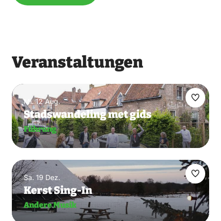
Veranstaltungen
Mi. 12 Aug.
Favorit
Stadswandeling met gids
mache
Führung
Sa. 19 Dez.
Favorit
Kerst Sing-In
mache
Andere Musik