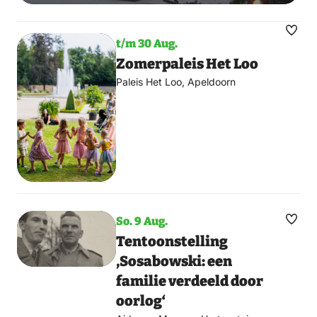
Favo
t/m 30 Aug.
mac
Zomerpaleis Het Loo
Paleis Het Loo, Apeldoorn
So.
9
Aug.
Favo
Tentoonstelling
mac
‚Sosabowski: een
familie verdeeld door
oorlog‘