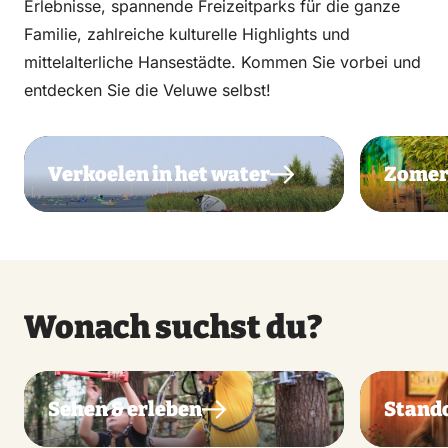
Erlebnisse, spannende Freizeitparks für die ganze
Familie, zahlreiche kulturelle Highlights und
mittelalterliche Hansestädte. Kommen Sie vorbei und
entdecken Sie die Veluwe selbst!
Verkoelen in het water
Zomer
Wonach suchst du?
Sehen & erleben
Stand