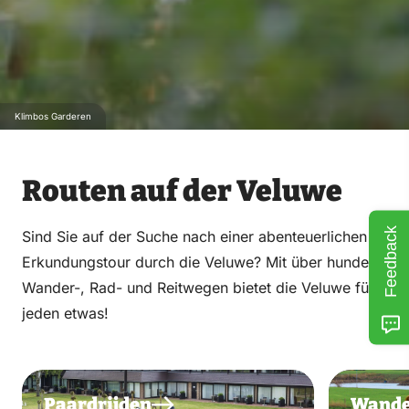
Klimbos Garderen
Routen auf der Veluwe
Feedback
Sind Sie auf der Suche nach einer abenteuerlichen
Erkundungstour durch die Veluwe? Mit über hundert
Wander-, Rad- und Reitwegen bietet die Veluwe für
jeden etwas!
Paardrijden
Wande