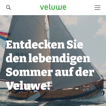
Veluwe
Men
Veluwe
Entdecken Sie
den lebendigen
Sommer auf der
Veluwe!