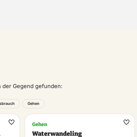
in der Gegend gefunden:
sbrauch
Gehen
Gehen
Maak
Maa
n
Waterwandeling
favoriet
favo