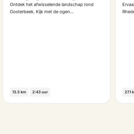
Ontdek het afwisselende landschap rond
Ervaa
Oosterbeek. Kijk met de ogen…
Rhed
13.5 km
2:43 uur
27.1 