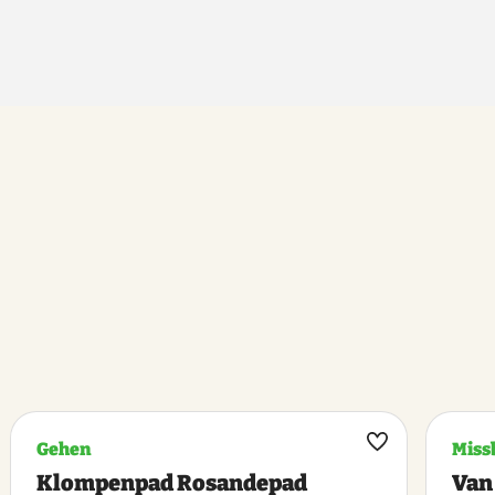
Gehen
Miss
k
Maak
Klompenpad Rosandepad
Van
riet
favoriet