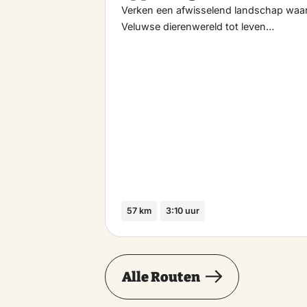
Verken een afwisselend landschap waa
Veluwse dierenwereld tot leven…
57 km
3:10 uur
Alle Routen