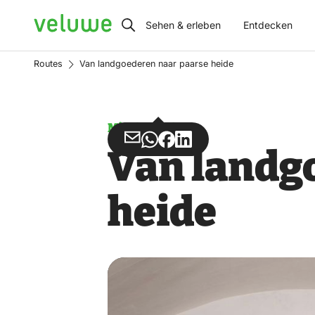
Veluwe
Sehen & erleben
Entdecken
Routes
Van landgoederen naar paarse heide
Missbrauch
Teilen
Teilen
Teilen
Teilen
Van landg
über
über
auf
auf
Email
WhatsApp
Facebook
LinkedIn
heide