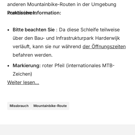
anderen Mountainbike-Routen in der Umgebung
kombinieren.
Praktische Information:
Bitte beachten Sie
: Da diese Schleife teilweise
über den Bau- und Infrastrukturpark Harderwijk
verläuft, kann sie nur während
der Öffnungszeiten
befahren werden.
Markierung:
roter Pfeil (internationales MTB-
Zeichen)
Weiter lesen…
Entfernung:
1,1 Kilometer
Höhenmeter:
16
Vignettenpflicht:
Nein
Missbrauch
Mountainbike-Route
Verbindungen mit anderen Routen:
Ja, eine
Verbindung mit der Mountainbike-Route
Harderwijk und Ermelo ist möglich.