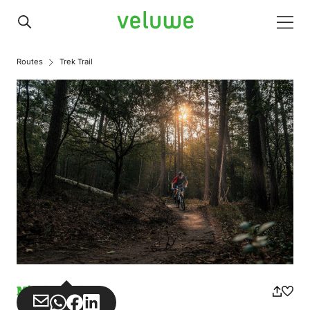
Veluwe
Men
Routes
Trek Trail
Missbrauch
Teilen
Teilen
Teilen
Teilen