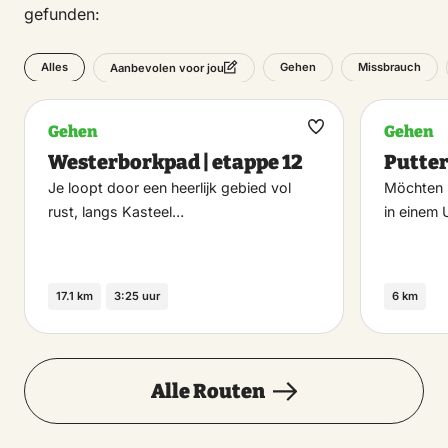
gefunden:
Alles
Gehen
Missbrauch
Aanbevolen voor jou
Gehen
Gehen
Maak
Westerborkpad | etappe 12
Putte
favoriet
Je loopt door een heerlijk gebied vol
Möchten 
rust, langs Kasteel…
in einem
17.1 km
3:25 uur
6 km
Alle Routen