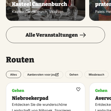
Kasteel Cannenburch
prate
Kasteel Cannenburch, Vaassen
Paleis He
Alle Veranstaltungen
Routen
Alles
Gehen
Missbrauch
Aanbevolen voor jou
Gehen
Gehen
Maak
Niebroekerpad
Averv
favoriet
Entdecken Sie die wunderschöne
Entdecke
Landschaft von Nijbroek. Spazieren
Landschaf