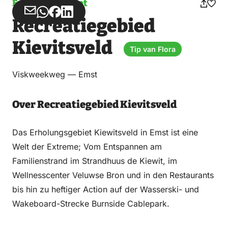
Erholungsgebiet
Teilen
Teilen
Teilen
Teilen
Recreatiegebied
über
über
auf
auf
Email
WhatsApp
Facebook
LinkedIn
Kievitsveld
Tip van Flora
Viskweekweg — Emst
Over Recreatiegebied Kievitsveld
Das Erholungsgebiet Kiewitsveld in Emst ist eine
Welt der Extreme; Vom Entspannen am
Familienstrand im Strandhuus de Kiewit, im
Wellnesscenter Veluwse Bron und in den Restaurants
bis hin zu heftiger Action auf der Wasserski- und
Wakeboard-Strecke Burnside Cablepark.