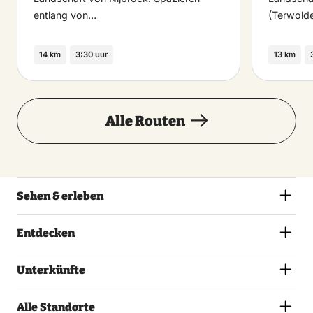
entlang von…
(Terwold
14 km
3:30 uur
13 km
Alle Routen
Sehen & erleben
Entdecken
Unterkünfte
Alle Standorte