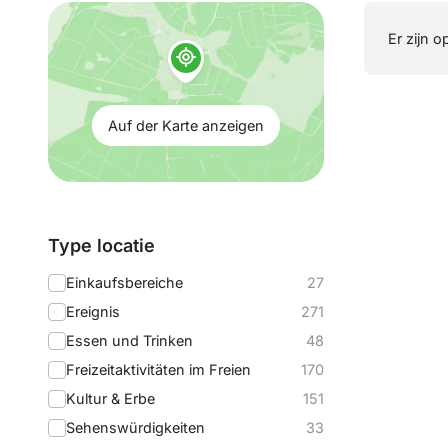
Auf
Er zijn o
der
Karte
anzeigen:
Auf der Karte anzeigen
Filtern
Type locatie
nach:
Einkaufsbereiche
27
Ereignis
271
Essen und Trinken
48
Freizeitaktivitäten im Freien
170
Kultur & Erbe
151
Sehenswürdigkeiten
33