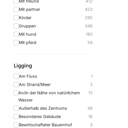
Mit freund
412
Mit partner
423
Kinder
295
Gruppen
346
Mit hund
180
Mit pferd
59
Ligging
Am Fluss
1
Am Strand/Meer
3
An/in der Nähe von natürlichem
13
Wasser
Außerhalb des Zentrums
48
Besonderes Gebäude
18
Bewirtschafteter Bauernhof
3