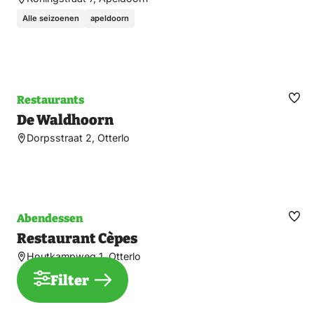
Alle seizoenen
apeldoorn
Restaurants
Fav
De Waldhoorn
ma
Dorpsstraat 2, Otterlo
Abendessen
Fav
Restaurant Cèpes
ma
Houtkampweg 1, Otterlo
Alle seizoenen
Filter