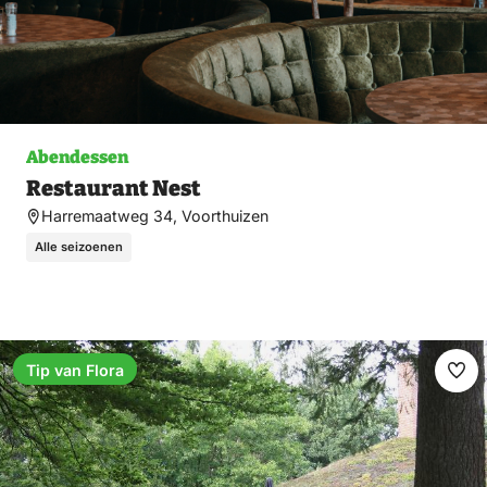
Abendessen
Restaurant Nest
Harremaatweg 34, Voorthuizen
Alle seizoenen
Tip van Flora
Fav
ma