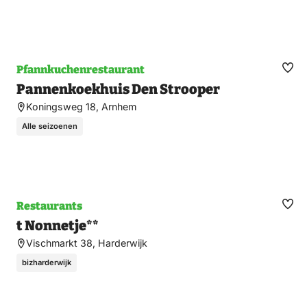
Pfannkuchenrestaurant
Fav
Pannenkoekhuis Den Strooper
ma
Koningsweg 18, Arnhem
Alle seizoenen
Restaurants
Fav
t Nonnetje**
ma
Vischmarkt 38, Harderwijk
bizharderwijk