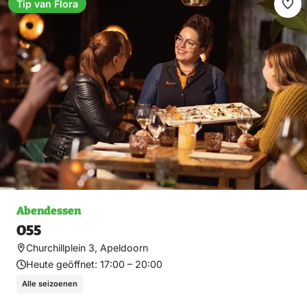
Tip van Flora
Fav
ma
Abendessen
O55
Churchillplein 3, Apeldoorn
Heute geöffnet:
17:00 – 20:00
Alle seizoenen