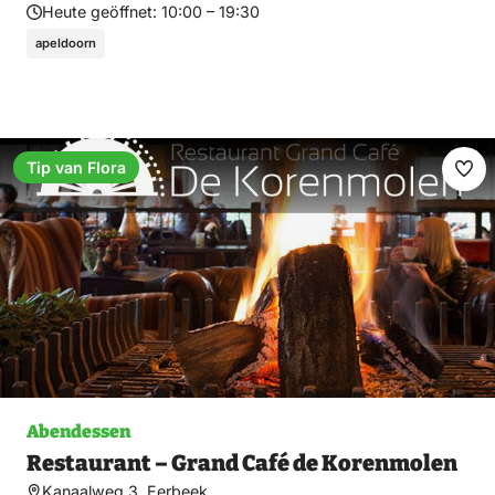
Heute geöffnet:
10:00 – 19:30
apeldoorn
Tip van Flora
Fav
ma
Abendessen
Restaurant – Grand Café de Korenmolen
Kanaalweg 3, Eerbeek