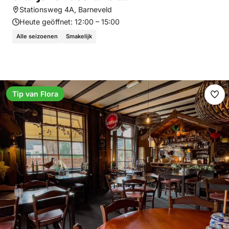
Stationsweg 4A, Barneveld
Heute geöffnet:
12:00 – 15:00
Alle seizoenen
Smakelijk
Tip van Flora
Fav
ma