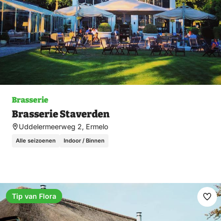
Brasserie
Brasserie Staverden
Uddelermeerweg 2, Ermelo
Alle seizoenen
Indoor / Binnen
Tip van Flora
Fav
ma