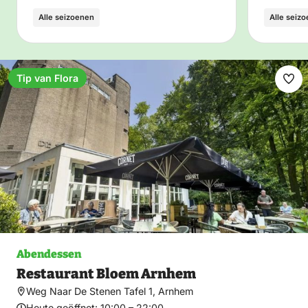
Alle seizoenen
Alle seiz
Tip van Flora
Fav
ma
Abendessen
Restaurant Bloem Arnhem
Weg Naar De Stenen Tafel 1, Arnhem
Heute geöffnet:
10:00 – 22:00