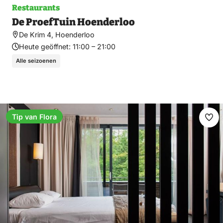
Restaurants
De ProefTuin Hoenderloo
De Krim 4, Hoenderloo
Heute geöffnet:
11:00 – 21:00
Alle seizoenen
Tip van Flora
Fav
ma