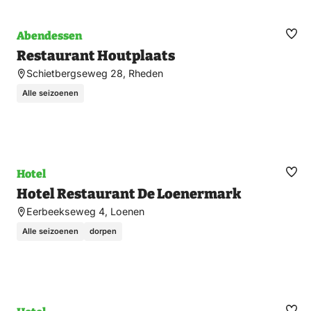
Abendessen
Fav
Restaurant Houtplaats
ma
Schietbergseweg 28, Rheden
Alle seizoenen
Hotel
Fav
Hotel Restaurant De Loenermark
ma
Eerbeekseweg 4, Loenen
Alle seizoenen
dorpen