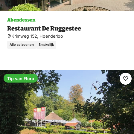
Abendessen
Restaurant De Ruggestee
Krimweg 152, Hoenderloo
Alle seizoenen
Smakelijk
Tip van Flora
Fav
ma