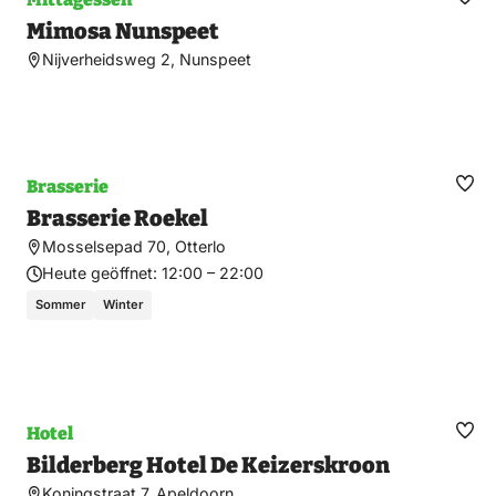
Fav
Mimosa Nunspeet
ma
Nijverheidsweg 2, Nunspeet
Brasserie
Fav
Brasserie Roekel
ma
Mosselsepad 70, Otterlo
Heute geöffnet:
12:00 – 22:00
Sommer
Winter
Hotel
Fav
Bilderberg Hotel De Keizerskroon
ma
Koningstraat 7, Apeldoorn