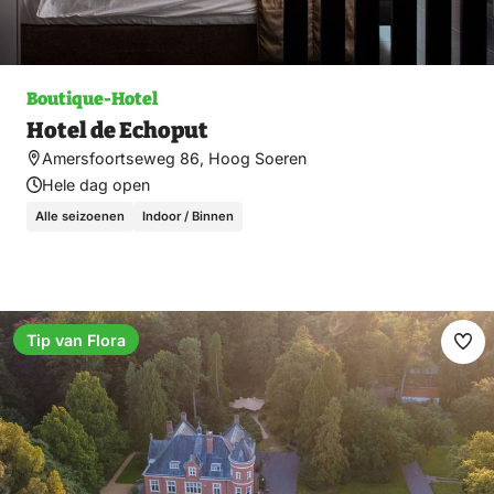
Boutique-Hotel
Hotel de Echoput
Amersfoortseweg 86, Hoog Soeren
Hele dag open
Alle seizoenen
Indoor / Binnen
Tip van Flora
Fav
ma