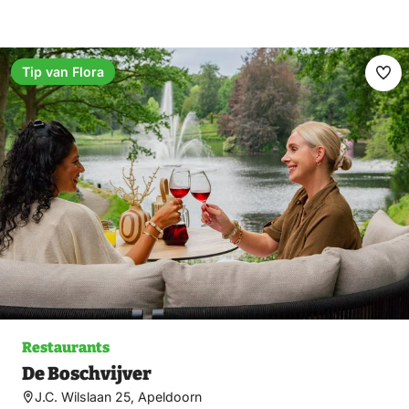
Tip van Flora
Fav
ma
Restaurants
De Boschvijver
J.C. Wilslaan 25, Apeldoorn