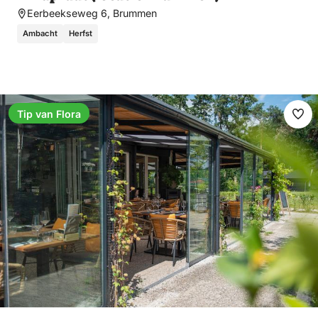
Eerbeekseweg 6, Brummen
Ambacht
Herfst
Tip van Flora
Fav
ma