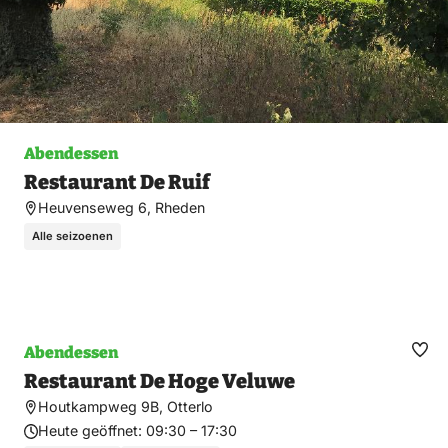
Abendessen
Restaurant De Ruif
Heuvenseweg 6, Rheden
Alle seizoenen
Abendessen
Fav
Restaurant De Hoge Veluwe
ma
Houtkampweg 9B, Otterlo
Heute geöffnet:
09:30 – 17:30