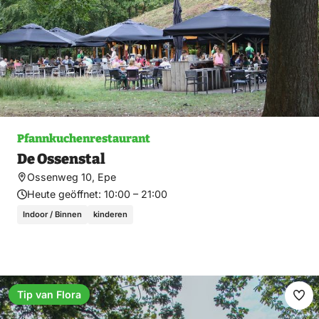
Pfannkuchenrestaurant
De Ossenstal
Ossenweg 10, Epe
Heute geöffnet:
10:00 – 21:00
Indoor / Binnen
kinderen
Tip van Flora
Fav