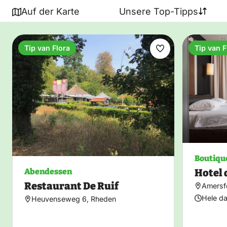
Auf der Karte
Unsere Top-Tipps
Tip van Flora
Tip van F
Favorit
machen
Boutiqu
Hotel 
Abendessen
Restaurant De Ruif
Amersf
Hele d
Heuvenseweg 6, Rheden