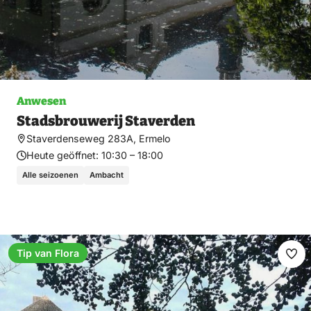
Anwesen
Stadsbrouwerij Staverden
Staverdenseweg 283A, Ermelo
Heute geöffnet:
10:30 – 18:00
Alle seizoenen
Ambacht
Tip van Flora
Fav
ma