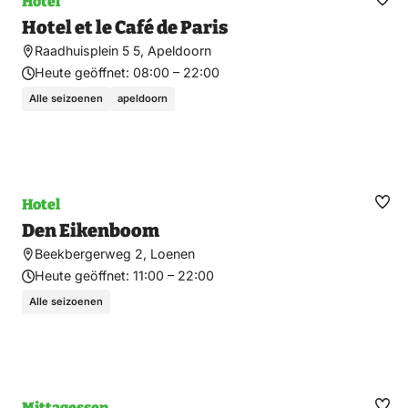
Hotel
Fav
Hotel et le Café de Paris
ma
Raadhuisplein 5 5, Apeldoorn
Heute geöffnet:
08:00 – 22:00
Alle seizoenen
apeldoorn
Hotel
Fav
Den Eikenboom
ma
Beekbergerweg 2, Loenen
Heute geöffnet:
11:00 – 22:00
Alle seizoenen
Mittagessen