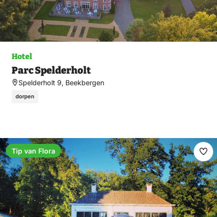
Hotel
Parc Spelderholt
Spelderholt 9, Beekbergen
dorpen
Tip van Flora
Fav
ma