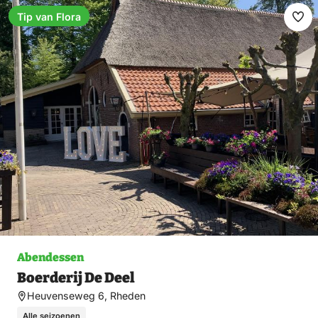
Tip van Flora
Fav
ma
Abendessen
Boerderij De Deel
Heuvenseweg 6, Rheden
Alle seizoenen