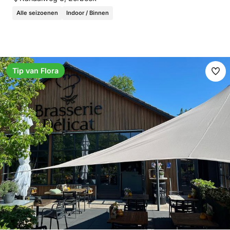
Alle seizoenen
Indoor / Binnen
Tip van Flora
Fav
ma