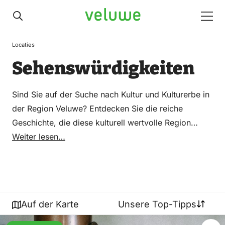
Veluwe
Men
Locaties
Sehenswürdigkeiten
Sind Sie auf der Suche nach Kultur und Kulturerbe in
der Region Veluwe? Entdecken Sie die reiche
Geschichte, die diese kulturell wertvolle Region
durchzieht. Ob Sie nun durch beeindruckende
Weiter lesen…
Museen inmitten historischer Grachten schlendern
oder die Pracht majestätischer Schlösser und
Herrenhäuser bewundern möchten, die Veluwe hat
für jeden etwas zu bieten. Von führenden Galerien
Auf der Karte
Unsere Top-Tipps
mit zeitgenössischer Kunst bis hin zu authentischen
Mühlen, Pumpwerken und monumentalen Kirchen