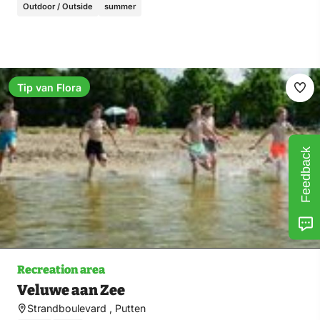
Outdoor / Outside
summer
Tip van Flora
Ma
fav
Feedback
Recreation area
Veluwe aan Zee
Strandboulevard , Putten