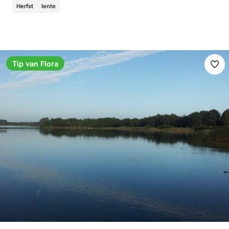
Herfst
lente
Tip van Flora
Ma
fav