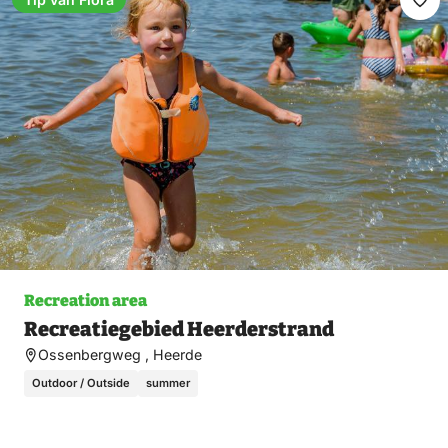
Ma
fav
Recreation area
Recreatiegebied Heerderstrand
Ossenbergweg , Heerde
Outdoor / Outside
summer