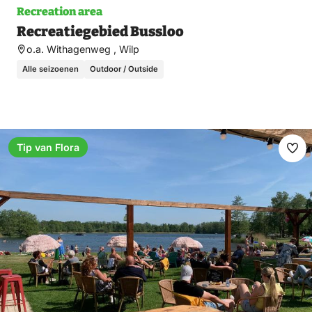
Recreation area
Recreatiegebied Bussloo
o.a. Withagenweg , Wilp
Alle seizoenen
Outdoor / Outside
Tip van Flora
Ma
fav