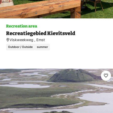
Recreation area
Recreatiegebied Kievitsveld
Viskweekweg , Emst
Outdoor / Outside
summer
Ma
fav