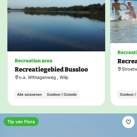
Recreat
Recre
Recreation area
Recreatiegebied Bussloo
Stroetw
o.a. Withagenweg , Wilp
Alle seizoenen
Outdoor / Outside
Outdoor /
Tip van Flora
Ma
fav