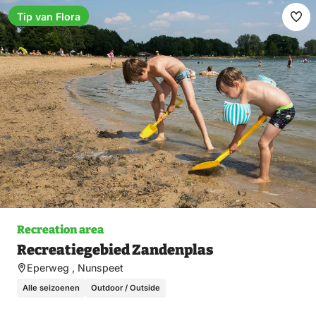
Tip van Flora
Ma
fav
Recreation area
Recreatiegebied Zandenplas
Eperweg , Nunspeet
Alle seizoenen
Outdoor / Outside