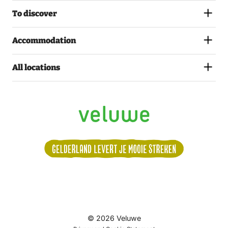
To discover
Accommodation
All locations
Volg
© 2026 Veluwe
ons: