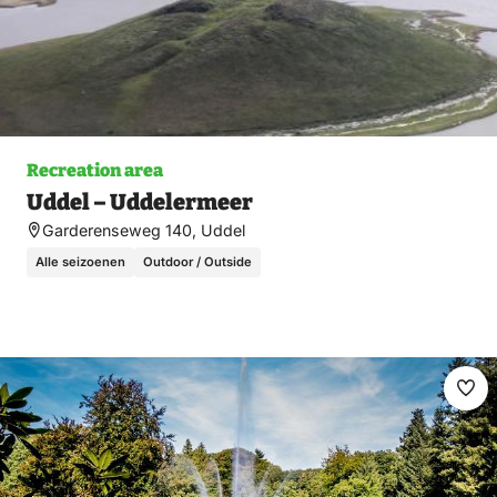
Recreation area
Uddel – Uddelermeer
Garderenseweg 140, Uddel
Alle seizoenen
Outdoor / Outside
Ma
fav