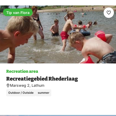
Tip van Flora
Ma
fav
Recreation area
Recreatiegebied Rhederlaag
Marsweg 2, Lathum
Outdoor / Outside
summer