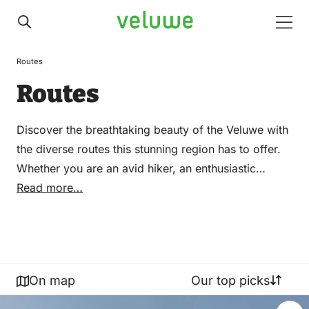
Veluwe
Men
Routes
Routes
Discover the breathtaking beauty of the Veluwe with
the diverse routes this stunning region has to offer.
Whether you are an avid hiker, an enthusiastic
cyclist, or a passionate horse rider, the Veluwe has
Read more…
something for everyone. Explore the vast forests,
enchanting heathlands, and picturesque villages with
the many available routes in the Veluwe. Easily
download GPX routes for convenient navigation.
On map
Our top picks
With an abundance of natural splendor and
opportunities for adventure, the routes in the Veluwe