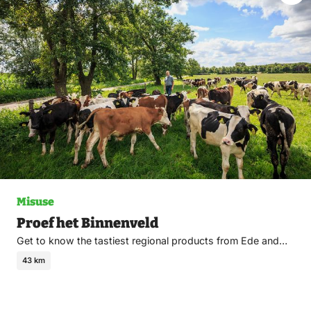
Ma
fav
Misuse
Proef het Binnenveld
Get to know the tastiest regional products from Ede and…
43 km