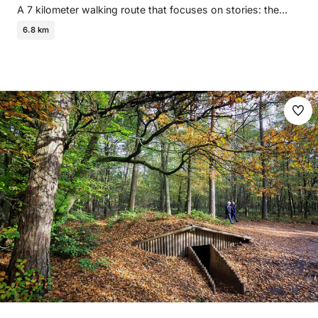
A 7 kilometer walking route that focuses on stories: the…
6.8 km
Ma
fav