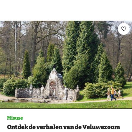
Ma
fav
Misuse
Ontdek de verhalen van de Veluwezoom