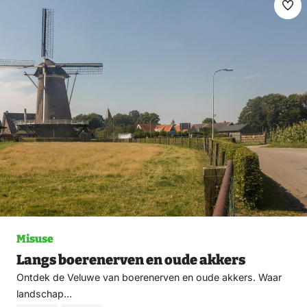
invite you to embark on a journey of discovery and
Ma
experience the diversity of this unique region. Check
fav
out walking routes and cycling routes
Misuse
Langs boerenerven en oude akkers
Ontdek de Veluwe van boerenerven en oude akkers. Waar
landschap…