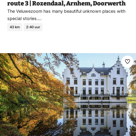
route 3 | Rozendaal, Arnhem, Doorwerth
The Veluwezoom has many beautiful unknown places with
special stories.…
43 km
2:40 uur
Ma
fav