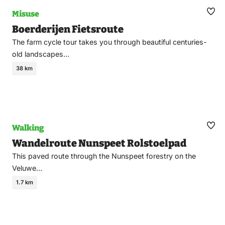
Misuse
Ma
Boerderijen Fietsroute
fav
The farm cycle tour takes you through beautiful centuries-
old landscapes…
38 km
Walking
Ma
Wandelroute Nunspeet Rolstoelpad
fav
This paved route through the Nunspeet forestry on the
Veluwe…
1.7 km