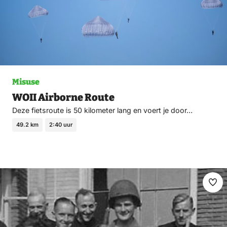
Misuse
WOII Airborne Route
Deze fietsroute is 50 kilometer lang en voert je door…
49.2 km
2:40 uur
Ma
fav