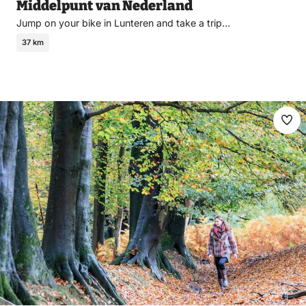
Middelpunt van Nederland
Jump on your bike in Lunteren and take a trip…
37 km
Ma
fav