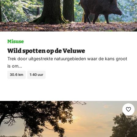
Misuse
Wild spotten op de Veluwe
Trek door uitgestrekte natuurgebieden waar de kans groot
is om…
30.6 km
1:40 uur
Ma
fav