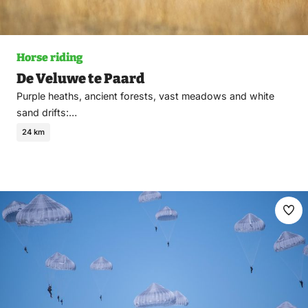
Horse riding
De Veluwe te Paard
Purple heaths, ancient forests, vast meadows and white
sand drifts:…
24 km
Ma
fav