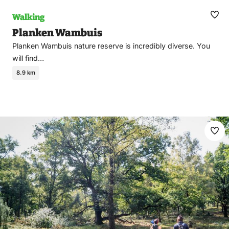
Walking
Ma
Planken Wambuis
fav
Planken Wambuis nature reserve is incredibly diverse. You
will find…
8.9 km
Ma
fav