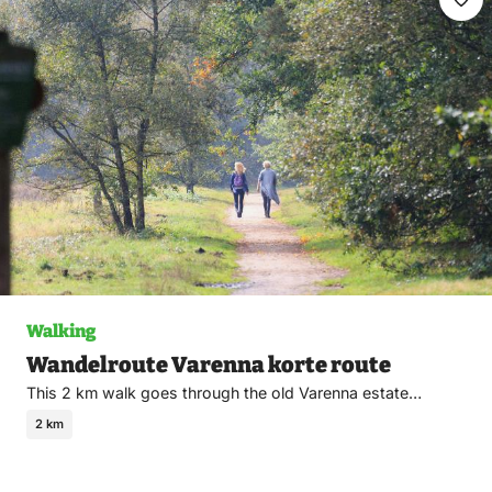
Ma
fav
Walking
Wandelroute Varenna korte route
This 2 km walk goes through the old Varenna estate…
2 km