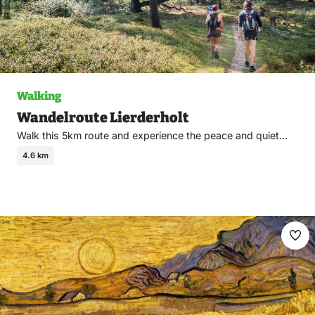
Walking
Wandelroute Lierderholt
Walk this 5km route and experience the peace and quiet…
4.6 km
Ma
fav