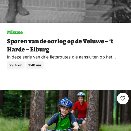
Misuse
Sporen van de oorlog op de Veluwe – ‘t
Harde – Elburg
In deze serie van drie fietsroutes die aansluiten op het…
29.4 km
1:40 uur
Ma
fav