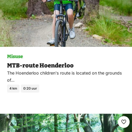
Misuse
MTB-route Hoenderloo
The Hoenderloo children's route is located on the grounds
of…
4 km
0:20 uur
Ma