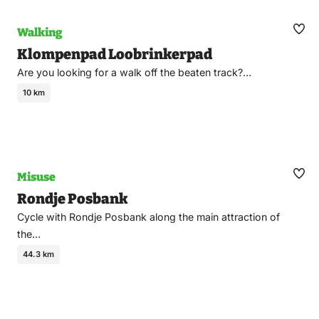
Walking
Ma
Klompenpad Loobrinkerpad
fav
Are you looking for a walk off the beaten track?…
10 km
Misuse
Ma
Rondje Posbank
fav
Cycle with Rondje Posbank along the main attraction of
the…
44.3 km