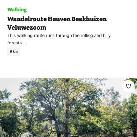
Walking
Wandelroute Heuven Beekhuizen
Veluwezoom
This walking route runs through the rolling and hilly
forests…
9 km
Ma
fav