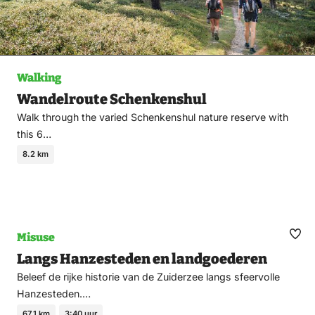
Walking
Wandelroute Schenkenshul
Walk through the varied Schenkenshul nature reserve with
this 6…
8.2 km
Misuse
Ma
Langs Hanzesteden en landgoederen
fav
Beleef de rijke historie van de Zuiderzee langs sfeervolle
Hanzesteden.…
67.1 km
3:40 uur