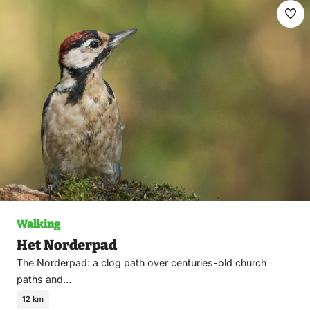
Ma
fav
Walking
Het Norderpad
The Norderpad: a clog path over centuries-old church
paths and…
12 km