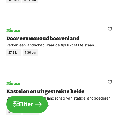
Misuse
Ma
Door eeuwenoud boerenland
fav
Verken een landschap waar de tijd lijkt stil te staan.…
27.2 km
1:30 uur
Misuse
Ma
Kastelen en uitgestrekte heide
fav
Ontdek een gevarieerd landschap van statige landgoederen
Filter
en kastelen, afgewisseld…
51.9 km
2:50 uur