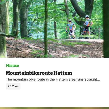
fav
Misuse
Mountainbikeroute Hattem
The mountain bike route in the Hattem area runs straight…
23.2 km