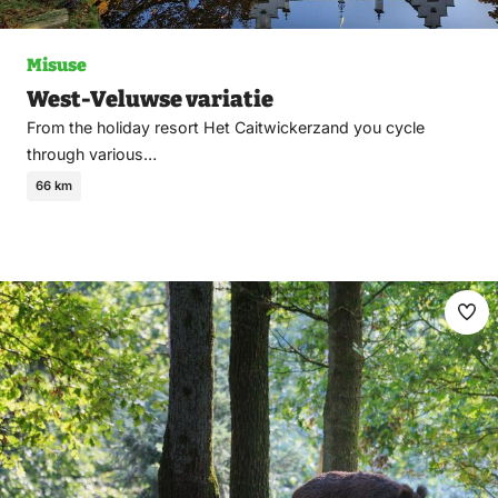
Misuse
West-Veluwse variatie
From the holiday resort Het Caitwickerzand you cycle
through various…
66 km
Ma
fav