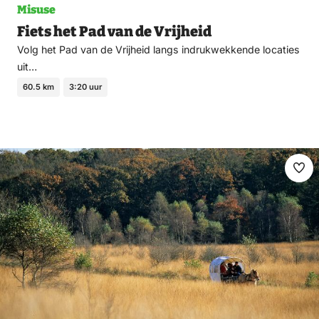
Misuse
Fiets het Pad van de Vrijheid
Volg het Pad van de Vrijheid langs indrukwekkende locaties
uit…
60.5 km
3:20 uur
Ma
fav