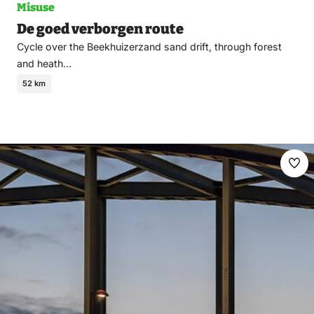
Misuse
De goed verborgen route
Cycle over the Beekhuizerzand sand drift, through forest
and heath…
52 km
Ma
fav