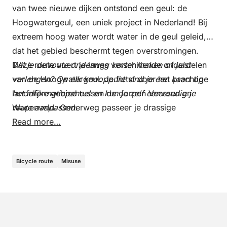
van twee nieuwe dijken ontstond een geul: de
Hoogwatergeul, een uniek project in Nederland! Bij
extreem hoog water wordt water in de geul geleid,
dat het gebied beschermt tegen overstromingen.
Deze route voert je langs verschillende onderdelen
Wil je de route onderweg korter maken of juist
van de Hoogwatergeul. Je fietst door het prachtige
verlengen? Op elk knooppunt vind je een kaart op
landelijke gebied tussen de dorpen Veessen en
het informatiepaneel en kun je zelf eenvoudig je
Wapenveld. Onderweg passeer je drassige
route aanpassen.
uiterwaarden, akkerranden met klaprozen,
Read more…
weilanden met koeien, en erboven weelderige
Hollandse wolkenluchten.
Bicycle route
Misuse