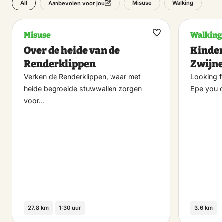
All
Misuse
Walking
Aanbevolen voor jou
Misuse
Walking
Maak
Over de heide van de
Kinder
favoriet
Renderklippen
Zwijn
Verken de Renderklippen, waar met
Looking f
heide begroeide stuwwallen zorgen
Epe you 
voor…
27.8 km
1:30 uur
3.6 km