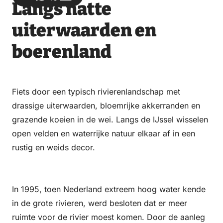
Langs natte
via
via
on
on
Email
WhatsApp
Facebook
LinkedIn
uiterwaarden en
boerenland
Fiets door een typisch rivierenlandschap met
drassige uiterwaarden, bloemrijke akkerranden en
grazende koeien in de wei. Langs de IJssel wisselen
open velden en waterrijke natuur elkaar af in een
rustig en weids decor.
In 1995, toen Nederland extreem hoog water kende
in de grote rivieren, werd besloten dat er meer
ruimte voor de rivier moest komen. Door de aanleg