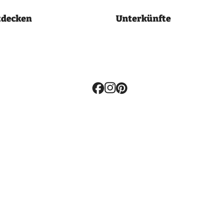
tdecken
Unterkünfte
Volg
ons: