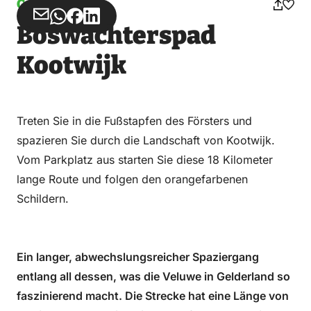
Gehen
Teilen
Teilen
Teilen
Teilen
Boswachterspad
über
über
auf
auf
Email
WhatsApp
Facebook
LinkedIn
Kootwijk
Treten Sie in die Fußstapfen des Försters und
spazieren Sie durch die Landschaft von Kootwijk.
Vom Parkplatz aus starten Sie diese 18 Kilometer
lange Route und folgen den orangefarbenen
Schildern.
Ein langer, abwechslungsreicher Spaziergang
entlang all dessen, was die Veluwe in Gelderland so
faszinierend macht. Die Strecke hat eine Länge von