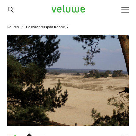
Veluwe
Men
Routes
Boswachterspad Kootwijk