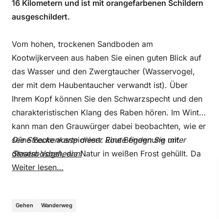
16 Kilometern und ist mit orangefarbenen Schildern
ausgeschildert.
Vom hohen, trockenen Sandboden am
Kootwijkerveen aus haben Sie einen guten Blick auf
das Wasser und den Zwergtaucher (Wasservogel,
der mit dem Haubentaucher verwandt ist). Über
Ihrem Kopf können Sie den Schwarzspecht und den
charakteristischen Klang des Raben hören. Im Winter
kann man den Grauwürger dabei beobachten, wie er
seine Beute ausspioniert. Eine Begegnung mit
Die Streckenkarte dieser Route finden Sie unter
diesem Vogel, die Natur in weißen Frost gehüllt. Da
Staatsbosbeheer.nl
.
lohnt sich ein Winterspaziergang auf jeden Fall.
Weiter lesen…
Gehen
Wanderweg