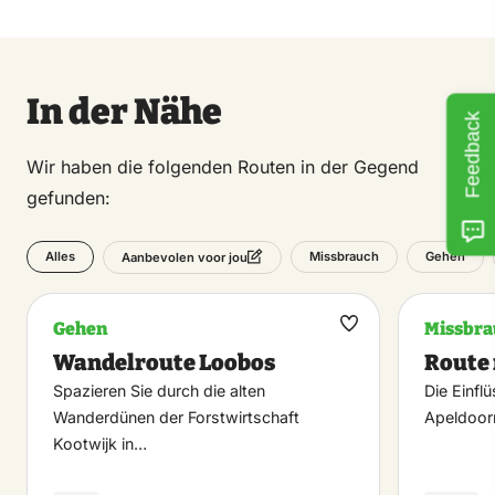
In der Nähe
Feedback
Wir haben die folgenden Routen in der Gegend
gefunden:
Alles
Missbrauch
Gehen
Aanbevolen voor jou
Gehen
Missbra
Maak
Wandelroute Loobos
Route 
favoriet
Spazieren Sie durch die alten
Die Einfl
Wanderdünen der Forstwirtschaft
Apeldoor
Kootwijk in…