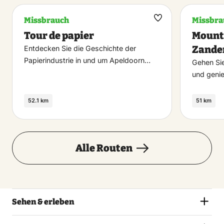
Missbrauch
Missbra
Maak
Tour de papier
Mount
favoriet
Zande
Entdecken Sie die Geschichte der
Papierindustrie in und um Apeldoorn…
Gehen Sie
und geni
52.1 km
51 km
Alle Routen
Sehen & erleben