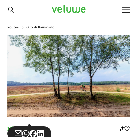
Veluwe
Men
Routes
Giro di Barneveld
Missbrauch
Teilen
Teilen
Teilen
Teilen