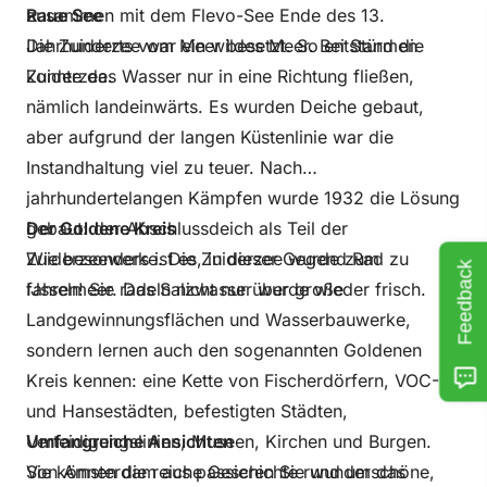
zusammen mit dem Flevo-See Ende des 13.
Raue See
Jahrhunderts vom Meer besetzt. So entstand die
Die Zuiderzee war ein wildes Meer. Bei Stürmen
Zuiderzee.
konnte das Wasser nur in eine Richtung fließen,
nämlich landeinwärts. Es wurden Deiche gebaut,
aber aufgrund der langen Küstenlinie war die
Instandhaltung viel zu teuer. Nach
jahrhundertelangen Kämpfen wurde 1932 die Lösung
gebaut: der Abschlussdeich als Teil der
Der Goldene Kreis
Zuiderzeewerke. Die Zuiderzee wurde zum
Wie besonders ist es, in dieser Gegend Rad zu
Feedback
IJsselmeer. Das Salzwasser wurde wieder frisch.
fahren! Sie radeln nicht nur über große
Landgewinnungsflächen und Wasserbauwerke,
sondern lernen auch den sogenannten Goldenen
Kreis kennen: eine Kette von Fischerdörfern, VOC-
und Hansestädten, befestigten Städten,
Verteidigungslinien, Museen, Kirchen und Burgen.
Umfangreiche Ansichten
Sie können die reiche Geschichte rund um das
Von Amsterdam aus passieren Sie wunderschöne,