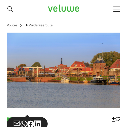
Veluwe
Men
Routes
LF Zuiderzeeroute
Missbrauch
Teilen
Teilen
Teilen
Teilen