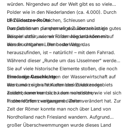
würden. Nirgendwo auf der Welt gibt es so viele
Polder wie in den Niederlanden (ca. 4.000). Durch
den Einsatz von Deichen, Schleusen und
LF Zuiderzee-Route
Pumpstationen pumpen wir das überschüssige
Das Gebiet um die ehemalige Zuiderzee ist ein gutes
Wasser unter unseren Füßen weg und können auf
Beispiel dafür, wie wir in den Niederlanden mit
dem fruchtbaren Lehmboden leben.
Wasser umgehen. Der beste Weg, das
herauszufinden, ist – natürlich! – mit dem Fahrrad.
Während dieser „Runde um das IJsselmeer“ werden
Sie auf viele historische Elemente stoßen, die noch
immer die Auswirkungen der Wasserwirtschaft auf
Eine lange Geschichte
das Land zeigen. Von den beeindruckenden
Wenn man sich alte Karten des Zuiderzeegebiets
Zuiderzeewerken bis zu den malerischen
ansieht, kann man sich kaum vorstellen, wie viel sich
Fischerdörfern vergangener Zeiten.
in den letzten zweitausend Jahren verändert hat. Zur
Zeit der Römer konnte man noch über Land von
Nordholland nach Friesland wandern. Aufgrund
großer Überschwemmungen wurde dieses Land