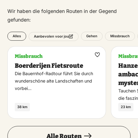
Wir haben die folgenden Routen in der Gegend
gefunden:
Alles
Gehen
Missbrauch
Aanbevolen voor jou
Missbrauch
Missbra
Maak
Boerderijen Fietsroute
Hanzes
favoriet
ambac
Die Bauernhof-Radtour führt Sie durch
wunderschöne alte Landschaften und
myste
vorbei…
Tauchen S
die faszi
38 km
23 km
Alle Routen