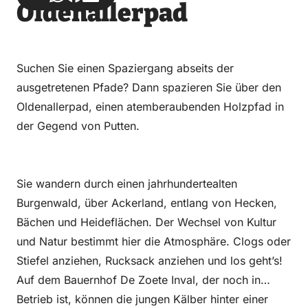
Oldenallerpad
über
über
auf
auf
Email
WhatsApp
Facebook
LinkedIn
Suchen Sie einen Spaziergang abseits der
ausgetretenen Pfade? Dann spazieren Sie über den
Oldenallerpad, einen atemberaubenden Holzpfad in
der Gegend von Putten.
Sie wandern durch einen jahrhundertealten
Burgenwald, über Ackerland, entlang von Hecken,
Bächen und Heideflächen. Der Wechsel von Kultur
und Natur bestimmt hier die Atmosphäre. Clogs oder
Stiefel anziehen, Rucksack anziehen und los geht’s!
Auf dem Bauernhof De Zoete Inval, der noch in
Betrieb ist, können die jungen Kälber hinter einer