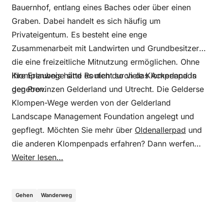
Bauernhof, entlang eines Baches oder über einen
Graben. Dabei handelt es sich häufig um
Privateigentum. Es besteht eine enge
Zusammenarbeit mit Landwirten und Grundbesitzern,
die eine freizeitliche Mitnutzung ermöglichen. Ohne
ihre Erlaubnis hätte es nicht so viele Klompenpads
Klompenwege sind Routen durch das Ackerland in
gegeben.
den Provinzen Gelderland und Utrecht. Die Gelderse
Klompen-Wege werden von der Gelderland
Landscape Management Foundation angelegt und
gepflegt. Möchten Sie mehr über
Oldenallerpad
und
die anderen Klompenpads erfahren? Dann werfen
Sie einen Blick auf
Weiter lesen…
clompingpaths.nl
.
Gehen
Wanderweg