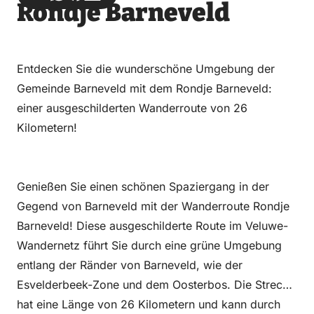
Rondje Barneveld
über
über
auf
auf
Email
WhatsApp
Facebook
LinkedIn
Entdecken Sie die wunderschöne Umgebung der
Gemeinde Barneveld mit dem Rondje Barneveld:
einer ausgeschilderten Wanderroute von 26
Kilometern!
Genießen Sie einen schönen Spaziergang in der
Gegend von Barneveld mit der Wanderroute Rondje
Barneveld! Diese ausgeschilderte Route im Veluwe-
Wandernetz führt Sie durch eine grüne Umgebung
entlang der Ränder von Barneveld, wie der
Esvelderbeek-Zone und dem Oosterbos. Die Strecke
hat eine Länge von 26 Kilometern und kann durch