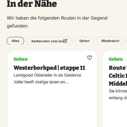
In der Nähe
Wir haben die folgenden Routen in der Gegend
gefunden:
Alles
Gehen
Missbrauch
Aanbevolen voor jou
Gehen
Gehen
Maak
Westerborkpad | etappe 11
Route
favoriet
Celtic
Landgoed Oldenaller in de Gelderse
Vallei heeft statige lanen en…
Midde
Sie könn
entlang d