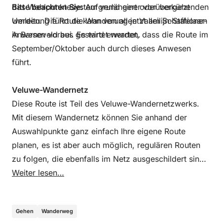
das Wahlpunktesystem verlängert oder verkürzt
Bitte beachten Sie:
Aufgrund einer vorübergehenden
werden. Die Route kann von allen Valleilijn-Stationen
Umleitung führt die Wanderung jetzt am Schaffelaar-
in Barneveld aus gestartet werden.
Anwesen vorbei. Es wird erwartet, dass die Route im
September/Oktober auch durch dieses Anwesen
führt.
Veluwe-Wandernetz
Diese Route ist Teil des Veluwe-Wandernetzwerks.
Mit diesem Wandernetz können Sie anhand der
Auswahlpunkte ganz einfach Ihre eigene Route
planen, es ist aber auch möglich, regulären Routen
zu folgen, die ebenfalls im Netz ausgeschildert sind.
Weitere Informationen zur Entwicklung des Veluwe
Weiter lesen…
Walking Network? Besuchen Sie
routebureauveluwe.nl
.
Gehen
Wanderweg