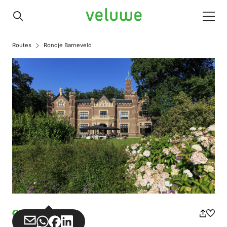
Veluwe
Men
Routes
Rondje Barneveld
Gehen
Teilen
Teilen
Teilen
Teilen