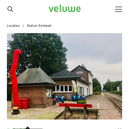
Veluwe
Men
Locaties
Station Eerbeek