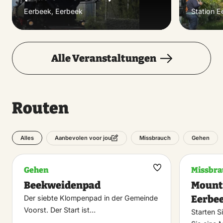
Eerbeek, Eerbeek
Station E
Alle Veranstaltungen
Routen
Alles
Missbrauch
Gehen
Aanbevolen voor jou
Gehen
Missbra
Maak
Beekweidenpad
Mount
favoriet
Eerbe
Der siebte Klompenpad in der Gemeinde
Voorst. Der Start ist…
Starten S