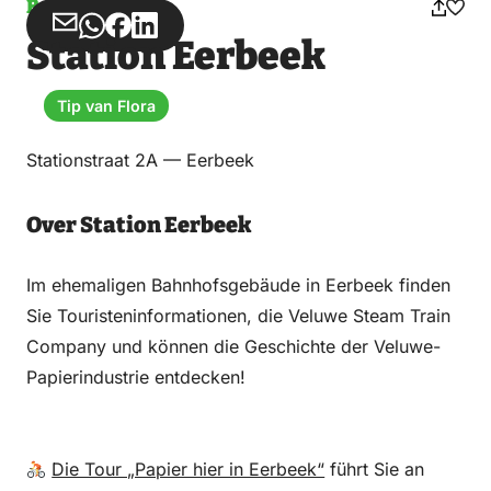
Bahnhöfe
Teilen
Teilen
Teilen
Teilen
Station Eerbeek
über
über
auf
auf
Email
WhatsApp
Facebook
LinkedIn
Tip van Flora
Stationstraat 2A — Eerbeek
Over Station Eerbeek
Im ehemaligen Bahnhofsgebäude in Eerbeek finden
Sie Touristeninformationen, die Veluwe Steam Train
Company und können die Geschichte der Veluwe-
Papierindustrie entdecken!
Die Tour „Papier hier in Eerbeek“
führt Sie an