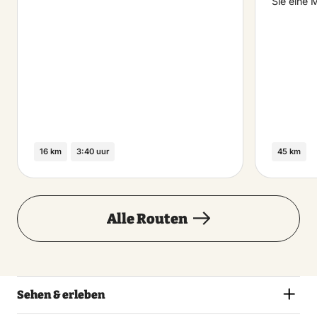
Sie eine 
16 km
3:40 uur
45 km
Alle Routen
Sehen & erleben