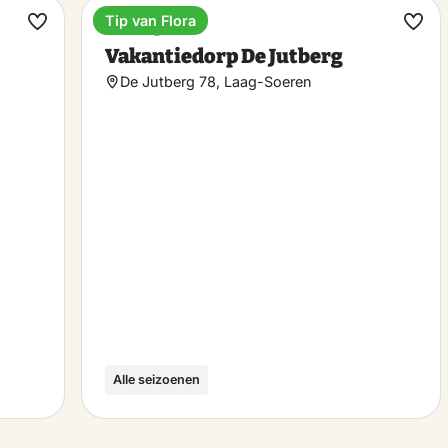
Tip van Flora
Ferienpark
Favorit
Favo
Vakantiedorp De Jutberg
machen
mac
De Jutberg 78, Laag-Soeren
Alle seizoenen