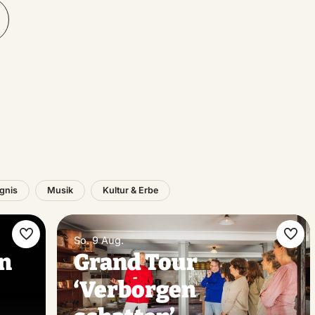
ignis
Musik
Kultur & Erbe
So. 9 Aug.
Favorit
Favo
in
Grand Tour
machen
mac
‘Verborgen