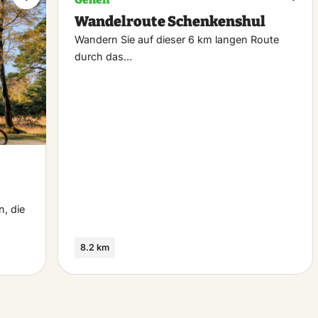
Maak
Maa
Wandelroute Schenkenshul
favoriet
favo
Wandern Sie auf dieser 6 km langen Route
durch das…
n, die
8.2 km