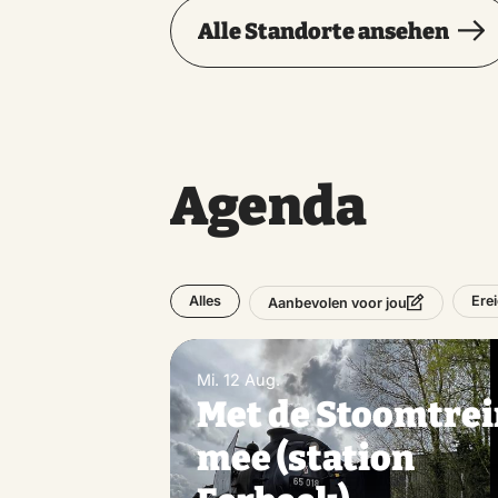
Alle Standorte ansehen
Agenda
Alles
Ere
Aanbevolen voor jou
Mi. 12 Aug.
Met de Stoomtre
mee (station