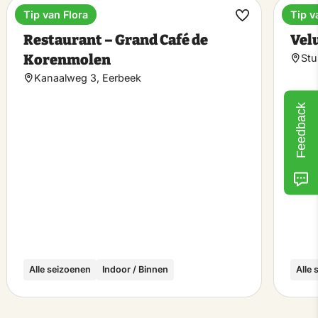
Tip van Flora
Tip v
Abendessen
Fahr
rit
Favorit
Restaurant – Grand Café de
Vel
hen
machen
Korenmolen
Stu
Kanaalweg 3, Eerbeek
Feedback
Alle seizoenen
Indoor / Binnen
Alle