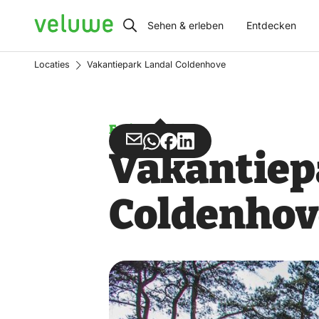
Veluwe
Sehen & erleben
Entdecken
Locaties
Vakantiepark Landal Coldenhove
Ferienpark
Teilen
Teilen
Teilen
Teilen
Vakantiep
über
über
auf
auf
Email
WhatsApp
Facebook
LinkedIn
Coldenho