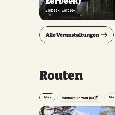
Eerbeek)
Eerbeek, Eerbeek
Alle Veranstaltungen
Routen
Alles
Mis
Aanbevolen voor jou