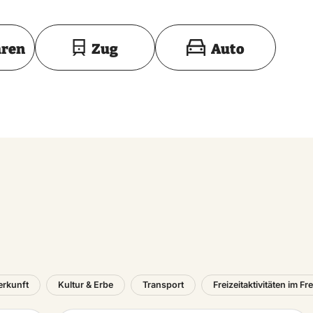
Toon op kaart
hren
Zug
Auto
erkunft
Kultur & Erbe
Transport
Freizeitaktivitäten im Fr