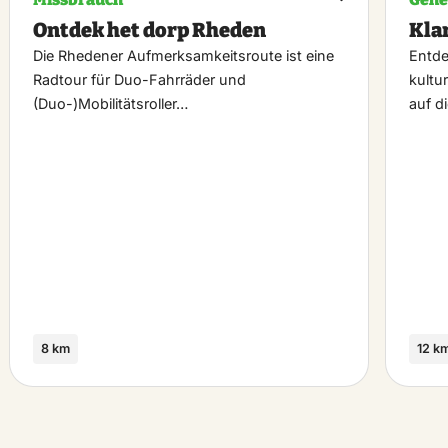
k
Maak
Ontdek het dorp Rheden
Kla
riet
favoriet
Die Rhedener Aufmerksamkeitsroute ist eine
Entde
Radtour für Duo-Fahrräder und
kultu
(Duo-)Mobilitätsroller…
auf d
8 km
12 k