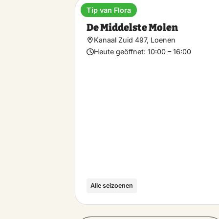
Tip van Flora
Museum
De Middelste Molen
Kanaal Zuid 497, Loenen
Heute geöffnet:
10:00 – 16:00
Alle seizoenen