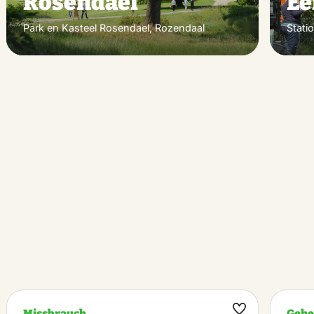
Rosendael
Ee
Park en Kasteel Rosendael, Rozendaal
Stati
Missbrauch
Geh