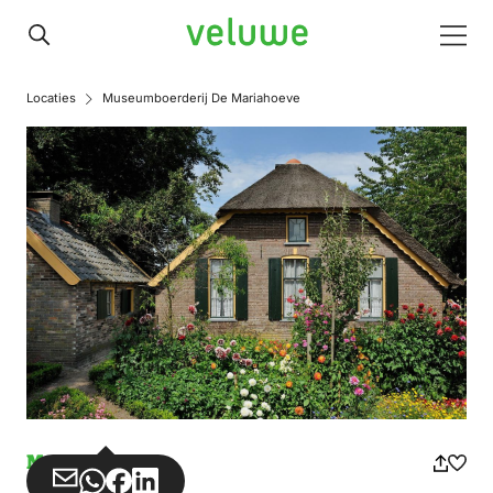
Veluwe
Men
Locaties
Museumboerderij De Mariahoeve
Museum
Teilen
Teilen
Teilen
Teilen