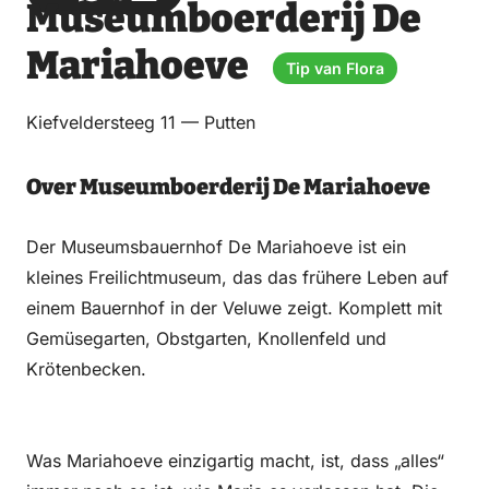
Museumboerderij De
über
über
auf
auf
Email
WhatsApp
Facebook
LinkedIn
Mariahoeve
Tip van Flora
Kiefveldersteeg 11 — Putten
Over Museumboerderij De Mariahoeve
Der Museumsbauernhof De Mariahoeve ist ein
kleines Freilichtmuseum, das das frühere Leben auf
einem Bauernhof in der Veluwe zeigt. Komplett mit
Gemüsegarten, Obstgarten, Knollenfeld und
Krötenbecken.
Was Mariahoeve einzigartig macht, ist, dass „alles“