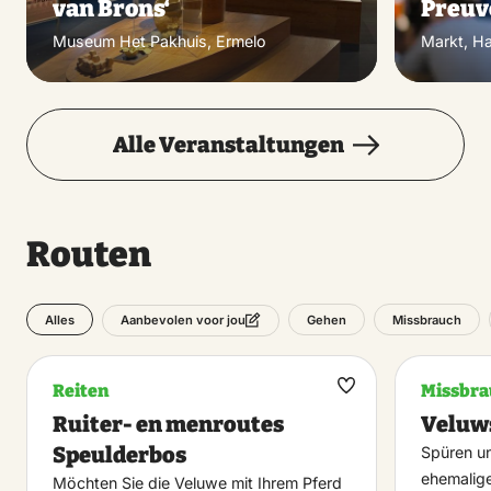
van Brons‘
Preuv
Museum Het Pakhuis, Ermelo
Markt, Ha
Alle Veranstaltungen
Routen
Alles
Gehen
Missbrauch
Aanbevolen voor jou
Reiten
Missbra
Maak
Ruiter- en menroutes
Veluw
favoriet
Speulderbos
Spüren un
ehemalig
Möchten Sie die Veluwe mit Ihrem Pferd