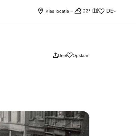
DE
22°
Kies locatie
Deel
Opslaan