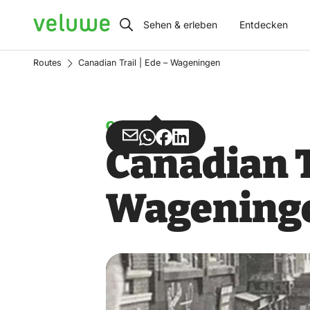
Veluwe
Sehen & erleben
Entdecken
Routes
Canadian Trail | Ede – Wageningen
Gehen
Teilen
Teilen
Teilen
Teilen
Canadian Tr
über
über
auf
auf
Email
WhatsApp
Facebook
LinkedIn
Wagening