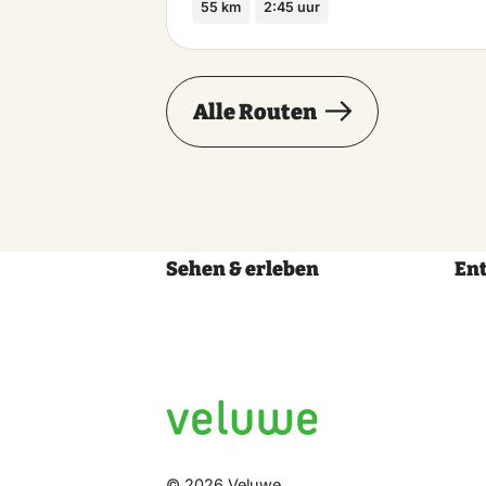
55 km
2:45 uur
Alle Routen
Sehen & erleben
En
© 2026 Veluwe