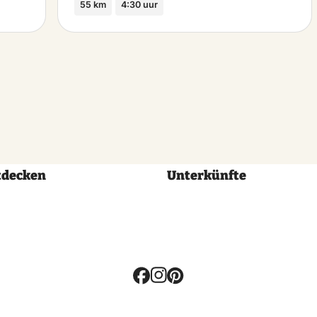
55 km
4:30 uur
tdecken
Unterkünfte
Volg
ons: