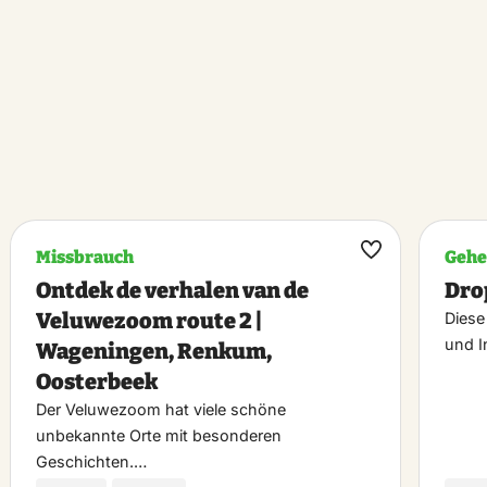
Missbrauch
Geh
k
Maak
Ontdek de verhalen van de
Dro
riet
favoriet
Veluwezoom route 2 |
Diese
und I
Wageningen, Renkum,
Oosterbeek
Der Veluwezoom hat viele schöne
unbekannte Orte mit besonderen
Geschichten.…