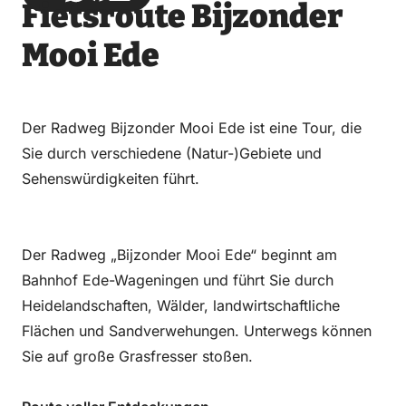
Fietsroute Bijzonder
über
über
auf
auf
Email
WhatsApp
Facebook
LinkedIn
Mooi Ede
Der Radweg Bijzonder Mooi Ede ist eine Tour, die
Sie durch verschiedene (Natur-)Gebiete und
Sehenswürdigkeiten führt.
Der Radweg „Bijzonder Mooi Ede“ beginnt am
Bahnhof Ede-Wageningen und führt Sie durch
Heidelandschaften, Wälder, landwirtschaftliche
Flächen und Sandverwehungen. Unterwegs können
Sie auf große Grasfresser stoßen.