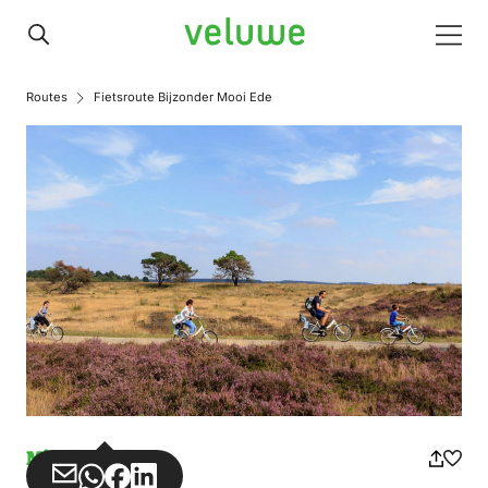
Veluwe
Men
Routes
Fietsroute Bijzonder Mooi Ede
Missbrauch
Teilen
Teilen
Teilen
Teilen