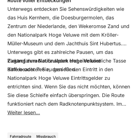
Route voller Entdeckungen
Unterwegs entdecken Sie Sehenswürdigkeiten wie
das Huis Kernhem, die Doesburgermolen, das
Zentrum der Niederlande, den Wekeromse Zand und
den Nationalpark Hoge Veluwe mit dem Kröller-
Müller-Museum und dem Jachthuis Sint Hubertus.
Unterwegs gibt es zahlreiche Pausen, um das
Elektrofahrrad aufzuladen und eine köstliche Tasse
Zugang zum Nationalpark Hoge Veluwe
Kaffee oder Tee zu genießen.
Bitte beachten Sie, dass für den Eintritt in den
Nationalpark Hoge Veluwe Eintrittsgelder zu
entrichten sind. Wenn Sie das nicht möchten, können
Sie diese Schleife einfach überspringen. Die Route
funktioniert nach dem Radknotenpunktsystem. Im
Nationalpark Hoge Veluwe gibt es keine
Weiter lesen…
Fahrradknotenpunkte. Dort kann der Beschilderung
vor Ort gefolgt werden.
Fahrradroute
Missbrauch