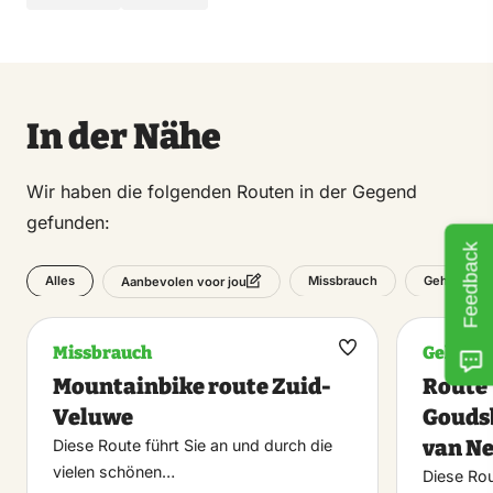
In der Nähe
Wir haben die folgenden Routen in der Gegend
gefunden:
Feedback
Alles
Missbrauch
Gehen
Aanbevolen voor jou
Missbrauch
Gehen
Maak
Mountainbike route Zuid-
Route 
favoriet
Veluwe
Gouds
van N
Diese Route führt Sie an und durch die
vielen schönen…
Diese Rou