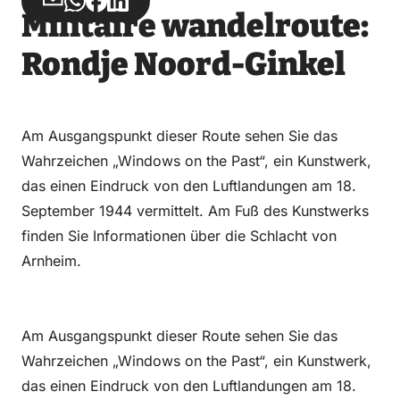
Teilen
Teilen
Teilen
Teilen
Militaire wandelroute:
über
über
auf
auf
Email
WhatsApp
Facebook
LinkedIn
Rondje Noord-Ginkel
Am Ausgangspunkt dieser Route sehen Sie das
Wahrzeichen „Windows on the Past“, ein Kunstwerk,
das einen Eindruck von den Luftlandungen am 18.
September 1944 vermittelt. Am Fuß des Kunstwerks
finden Sie Informationen über die Schlacht von
Arnheim.
Am Ausgangspunkt dieser Route sehen Sie das
Wahrzeichen „Windows on the Past“, ein Kunstwerk,
das einen Eindruck von den Luftlandungen am 18.