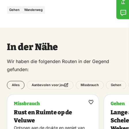
Gehen
Wanderweg
In der Nähe
Wir haben die folgenden Routen in der Gegend
gefunden:
Alles
Missbrauch
Gehen
Aanbevolen voor jou
Missbrauch
Gehen
Maak
Rust en Ruimte op de
Lange
favoriet
Veluwe
Schele
Weke
Ontsnap aan de drukte en geniet van