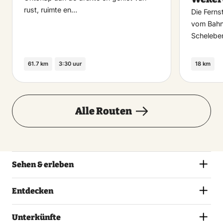
rust, ruimte en…
Die Ferns
vom Bahn
Schelebe
61.7 km
3:30 uur
18 km
Alle Routen
Sehen & erleben
Entdecken
Unterkünfte