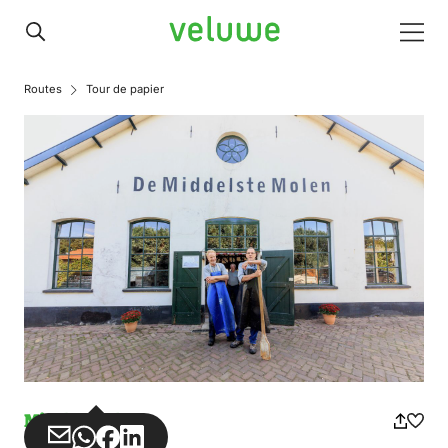
Veluwe
Men
Routes
Tour de papier
Missbrauch
Teilen
Teilen
Teilen
Teilen