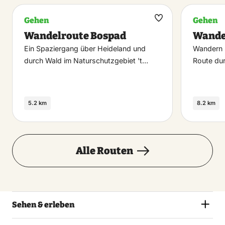
Gehen
Gehen
Maak
Wandelroute Bospad
Wande
favoriet
Ein Spaziergang über Heideland und
Wandern S
durch Wald im Naturschutzgebiet 't…
Route du
5.2 km
8.2 km
Alle Routen
Sehen & erleben